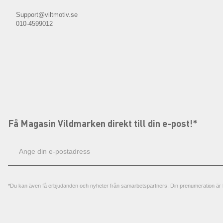
Support@viltmotiv.se
010-4599012
Få Magasin Vildmarken direkt till din e-post!*
E-
postadress
*Du kan även få erbjudanden och nyheter från samarbetspartners. Din prenumeration är h