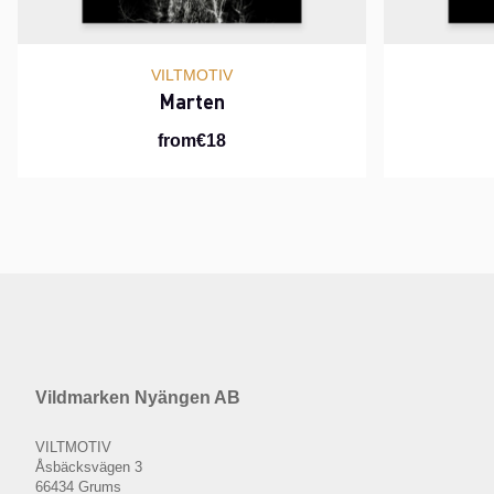
VILTMOTIV
Marten
from€18
Vildmarken Nyängen AB
VILTMOTIV
Åsbäcksvägen 3
66434 Grums