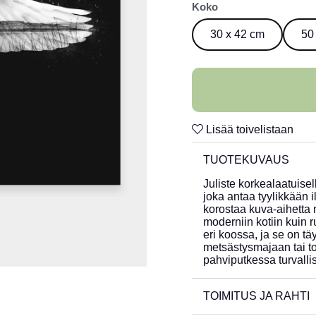
Koko
30 x 42 cm
50
Lisää toivelistaan
TUOTEKUVAUS
Juliste korkealaatuisel
joka antaa tyylikkään 
korostaa kuva-aihetta mi
moderniin kotiin kuin 
eri koossa, ja se on täy
metsästysmajaan tai to
pahviputkessa turvallis
TOIMITUS JA RAHTI