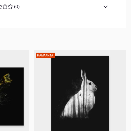
ARVOLUOKITUS 0 / 5 ARVIOIDEN MÄÄRÄ 0
(
0
)
KAMPANJA