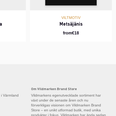
VILTMOTIV
a
Metsäjänis
from€18
Om Vildmarken Brand Store
k i Värmland
Vildmarkens egenutvecklade sortiment har
växt under de senaste åren och nu
förverkligas visionen om Vildmarken Brand
Store – en unikt utformad butik, med unika
produkter i fokus. Vildmarken har ända sedan