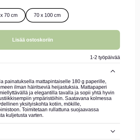
 x 70 cm
70 x 100 cm
Lisää ostoskoriin
1-2 työpäivää
la painatuksella mattapintaiselle 180 g paperille,
ilmeen ilman häiritseviä heijastuksia. Mattapaperi
ellyttävällä ja elegantilla tavalla ja sopii yhtä hyvin
rustiikkisempiin ympäristöihin. Saatavana kolmessa
dellinen yksityiskohta kotiin, mökille,
imistoon. Toimitetaan rullattuna suojaavassa
ta kuljetusta varten.