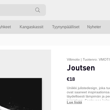
yyhkeet
Kangaskassit
Tyynynpäälliset
Nyheter
Viltmotiv
|
Tuotenro:
VMOTI
Joutsen
€18
Uniikki julistedesign, joka 
ovat saaneet inspiraationsa
täydellisesti lämpimän ja pe
toimistoon. Saatavana kolm