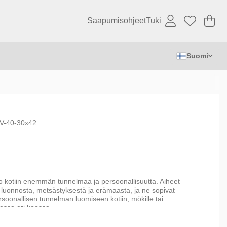
Saapumisohjeet
Tuki
Os
Mä
.
Suomi
V-40-30x42
tuo kotiin enemmän tunnelmaa ja persoonallisuutta. Aiheet
 luonnosta, metsästyksestä ja erämaasta, ja ne sopivat
rsoonallisen tunnelman luomiseen kotiin, mökille tai
essa eri koossa.