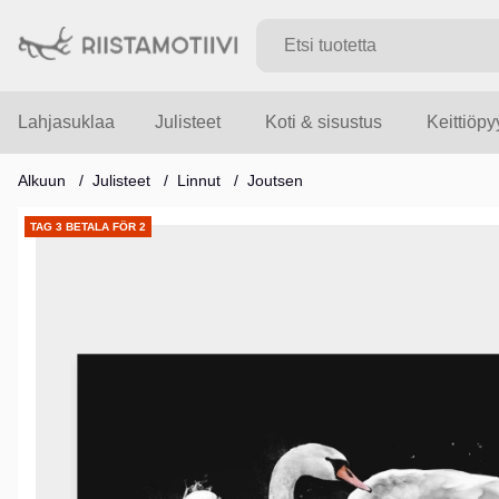
Lahjasuklaa
Julisteet
Koti & sisustus
Keittiöp
Alkuun
Julisteet
Linnut
Joutsen
Tuotekuvat
TAG 3 BETALA FÖR 2