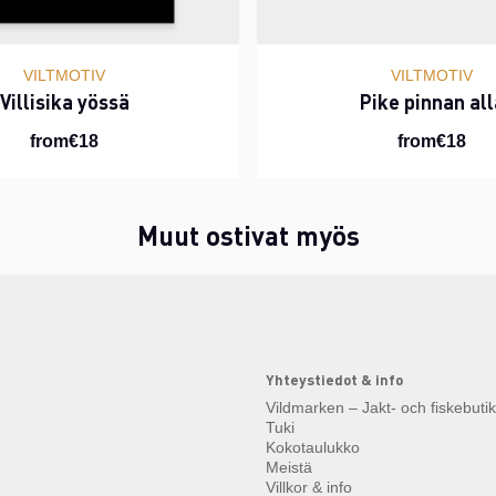
VILTMOTIV
VILTMOTIV
Villisika yössä
Pike pinnan all
from€18
from€18
Muut ostivat myös
Yhteystiedot & info
Vildmarken – Jakt- och fiskebuti
Tuki
Kokotaulukko
Meistä
Villkor & info