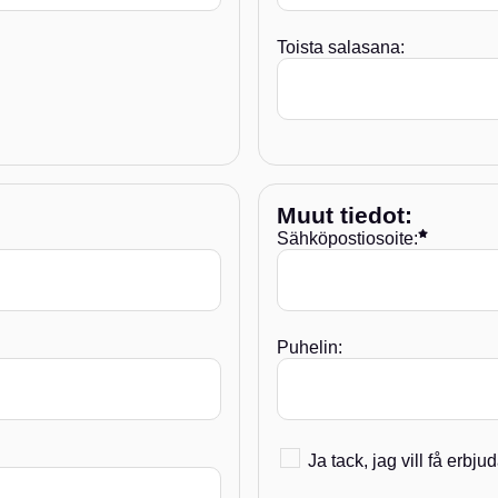
Toista salasana:
Muut tiedot
:
Sähköpostiosoite:
Puhelin:
Godkännande av nyhets
Ja tack, jag vill få erb