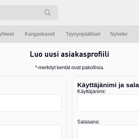
yyhkeet
Kangaskassit
Tyynynpäälliset
Nyheter
Luo uusi asiakasprofiili
*-merkityt kentät ovat pakollisia.
Käyttäjänimi ja sal
Käyttäjänimi:
Salasana: