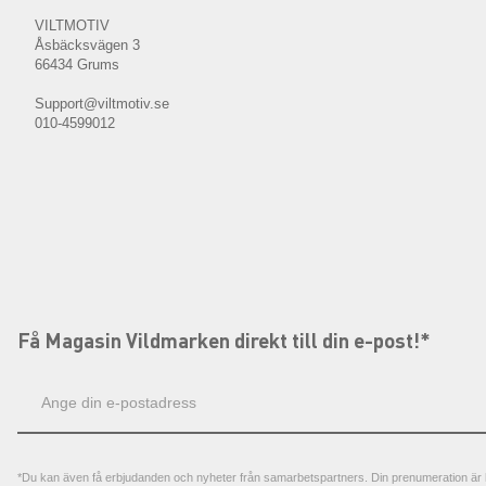
VILTMOTIV
Åsbäcksvägen 3
66434 Grums
Support@viltmotiv.se
010-4599012
Få Magasin Vildmarken direkt till din e-post!*
E-
postadress
*Du kan även få erbjudanden och nyheter från samarbetspartners. Din prenumeration är h