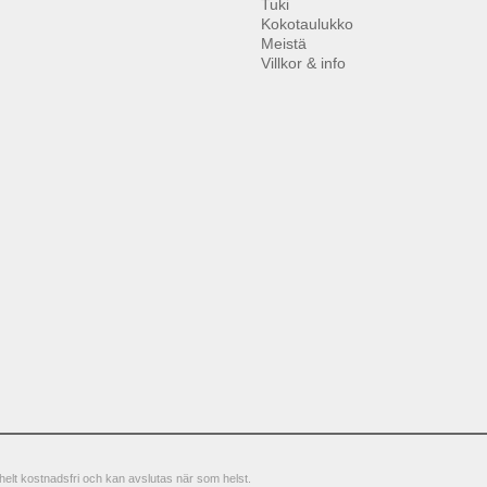
Tuki
Kokotaulukko
Meistä
Villkor & info
elt kostnadsfri och kan avslutas när som helst.