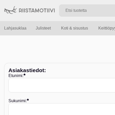
Lahjasuklaa
Julisteet
Koti & sisustus
Keittiöp
Asiakastiedot
:
Etunimi:
Sukunimi: