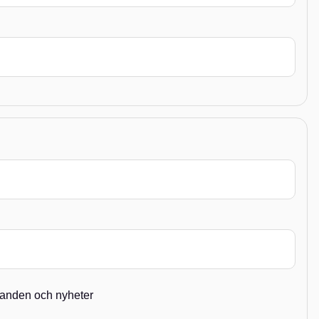
brev.
judanden och nyheter