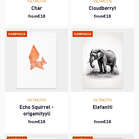
VILTMOTIV
VILTMOTIV
Char
Cloudberryt
from€18
from€18
KAMPANJA
KAMPANJA
VILTMOTIV
VILTMOTIV
Echo Squirrel -
Elefantti
origamityyli
from€18
from€18