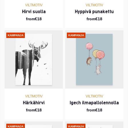
VILTMOTIV
VILTMOTIV
Hirvi suolla
Hyppivä punakettu
from€18
from€18
KAMPANJA
KAMPANJA
VILTMOTIV
VILTMOTIV
Härkähirvi
Igech ilmapallolennolla
from€18
from€18
KAMPANJA
KAMPANJA