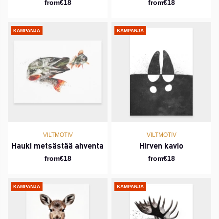
from€18
from€18
KAMPANJA
KAMPANJA
VILTMOTIV
VILTMOTIV
Hauki metsästää ahventa
Hirven kavio
from€18
from€18
KAMPANJA
KAMPANJA