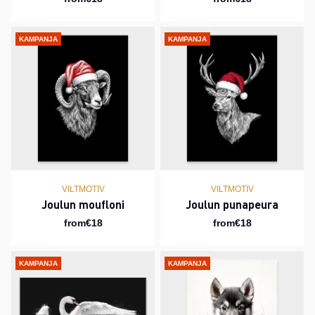
KAMPANJA
KAMPANJA
VILTMOTIV
VILTMOTIV
Joulun moufloni
Joulun punapeura
from€18
from€18
KAMPANJA
KAMPANJA