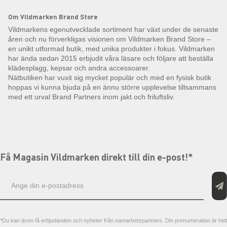
Om Vildmarken Brand Store
Vildmarkens egenutvecklade sortiment har växt under de senaste
åren och nu förverkligas visionen om Vildmarken Brand Store –
en unikt utformad butik, med unika produkter i fokus. Vildmarken
har ända sedan 2015 erbjudit våra läsare och följare att beställa
klädesplagg, kepsar och andra accessoarer.
Nätbutiken har vuxit sig mycket populär och med en fysisk butik
hoppas vi kunna bjuda på en ännu större upplevelse tillsammans
med ett urval Brand Partners inom jakt och friluftsliv.
Få Magasin Vildmarken direkt till din e-post!*
E-
postadress
*Du kan även få erbjudanden och nyheter från samarbetspartners. Din prenumeration är helt