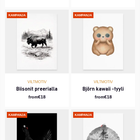
KAMPANJA
KAMPANJA
VILTMOTIV
VILTMOTIV
Biisonit preerialla
Björn kawaii -tyyli
from€18
from€18
KAMPANJA
KAMPANJA