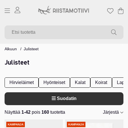
Os
Mä
.
Alkuun
Julisteet
Julisteet
Hirvieläimet
Hyönteiset
Kalat
Koirat
Laps
Suodatin
Näyttää
1-42
pois
160
tuotetta
Järjestä
Tuotteet
KAMPANJA
KAMPANJA