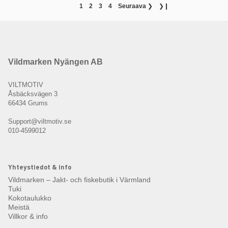
1
2
3
4
Seuraava
❯
❯❙
Vildmarken Nyängen AB
VILTMOTIV
Åsbäcksvägen 3
66434 Grums
Support@viltmotiv.se
010-4599012
Yhteystiedot & info
Vildmarken – Jakt- och fiskebutik i Värmland
Tuki
Kokotaulukko
Meistä
Villkor & info