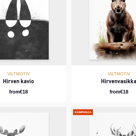
VILTMOTIV
VILTMOTIV
Hirven kavio
Hirvenvasikk
from€18
from€18
KAMPANJA