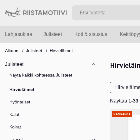
Lahjasuklaa
Julisteet
Koti & sisustus
Keittiöp
Alkuun
Julisteet
Hirvieläimet
Hirvieläi
Julisteet
Näytä kaikki kohteessa Julisteet
Hirvieläime
Hirvieläimet
Näyttää
1-33
Hyönteiset
Tuotteet
Kalat
KAMPANJA
Koirat
Lapset