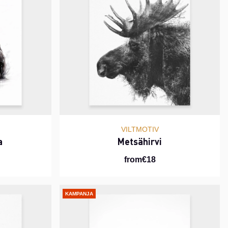
VILTMOTIV
a
Metsähirvi
from€18
KAMPANJA