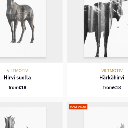
VILTMOTIV
VILTMOTIV
Hirvi suolla
Härkähirvi
from€18
from€18
KAMPANJA