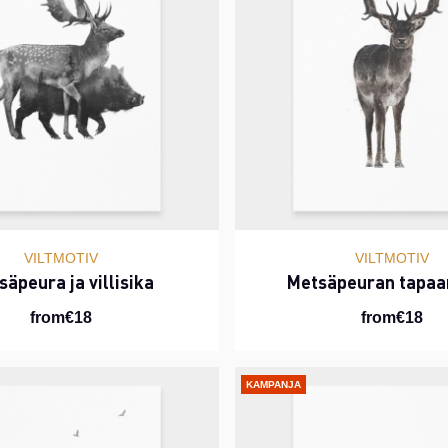
VILTMOTIV
VILTMOTIV
säpeura ja villisika
Metsäpeuran tapa
from€18
from€18
KAMPANJA