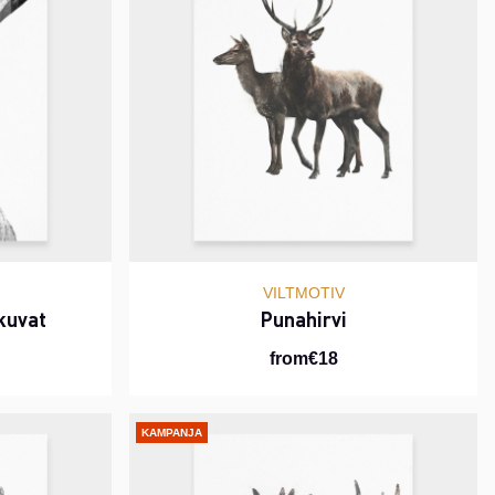
VILTMOTIV
kuvat
Punahirvi
from€18
KAMPANJA