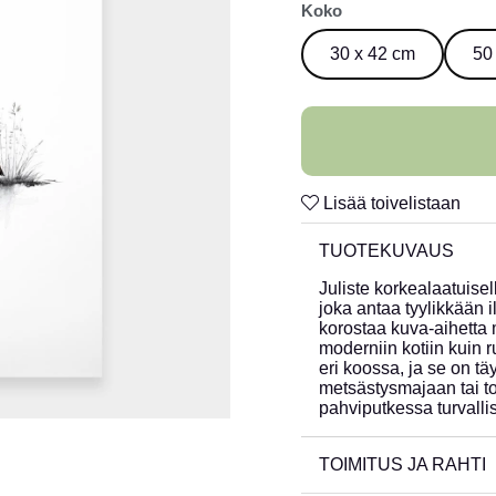
Koko
30 x 42 cm
50
Lisää toivelistaan
TUOTEKUVAUS
Juliste korkealaatuisel
joka antaa tyylikkään 
korostaa kuva-aihetta mi
moderniin kotiin kuin 
eri koossa, ja se on täy
metsästysmajaan tai to
pahviputkessa turvallis
TOIMITUS JA RAHTI