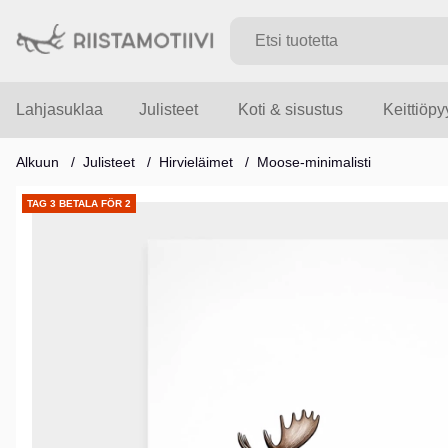
Lahjasuklaa
Julisteet
Koti & sisustus
Keittiöp
Alkuun
Julisteet
Hirvieläimet
Moose-minimalisti
Tuotekuvat
TAG 3 BETALA FÖR 2