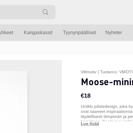
yyhkeet
Kangaskassit
Tyynynpäälliset
Nyheter
Viltmotiv
|
Tuotenro:
VMOTI
Moose-minim
€18
Uniikki julistedesign, joka 
ovat saaneet inspiraationsa
täydellisesti lämpimän ja pe
toimistoon. Saatavana kolm