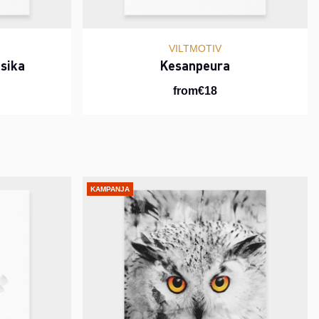
VILTMOTIV
isika
Kesanpeura
from€18
KAMPANJA