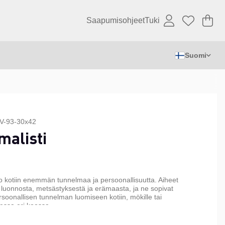
Saapumisohjeet
Tuki
Os
Mä
.
Suomi
V-93-30x42
alisti
tuo kotiin enemmän tunnelmaa ja persoonallisuutta. Aiheet
 luonnosta, metsästyksestä ja erämaasta, ja ne sopivat
rsoonallisen tunnelman luomiseen kotiin, mökille tai
essa eri koossa.