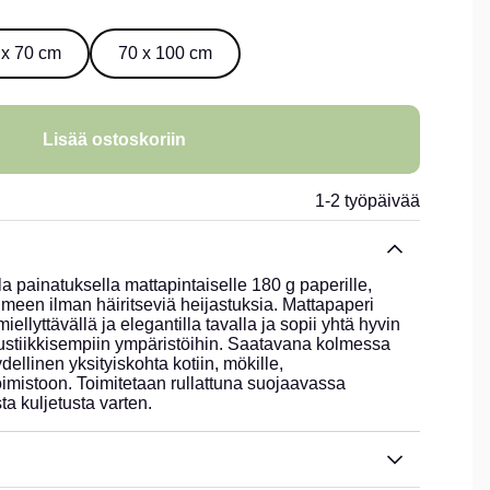
 x 70 cm
70 x 100 cm
Lisää ostoskoriin
1-2 työpäivää
la painatuksella mattapintaiselle 180 g paperille,
ilmeen ilman häiritseviä heijastuksia. Mattapaperi
ellyttävällä ja elegantilla tavalla ja sopii yhtä hyvin
rustiikkisempiin ympäristöihin. Saatavana kolmessa
dellinen yksityiskohta kotiin, mökille,
imistoon. Toimitetaan rullattuna suojaavassa
ta kuljetusta varten.