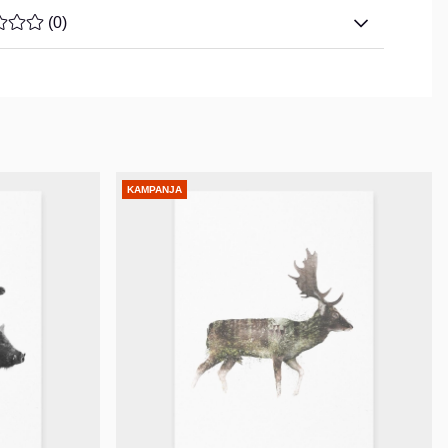
ARVOLUOKITUS 0 / 5 ARVIOIDEN MÄÄRÄ 0
(
0
)
KAMPANJA