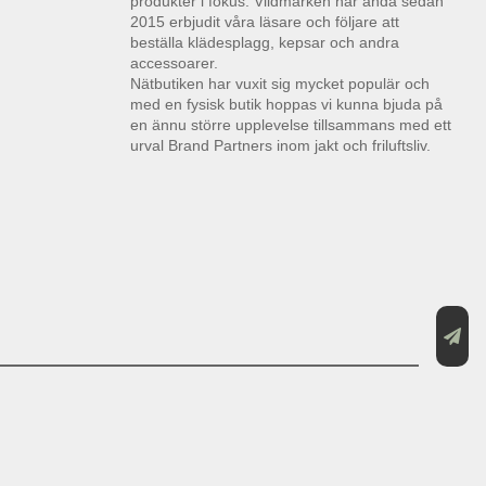
produkter i fokus. Vildmarken har ända sedan
2015 erbjudit våra läsare och följare att
beställa klädesplagg, kepsar och andra
accessoarer.
Nätbutiken har vuxit sig mycket populär och
med en fysisk butik hoppas vi kunna bjuda på
en ännu större upplevelse tillsammans med ett
urval Brand Partners inom jakt och friluftsliv.