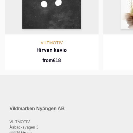
VILTMOTIV
Hirven kavio
from€18
Vildmarken Nyängen AB
VILTMOTIV
Åsbäcksvägen 3
66434 Grums