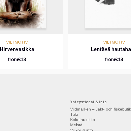
VILTMOTIV
VILTMOTIV
Hirvenvasikka
Lentävä hautaha
from€18
from€18
Yhteystiedot & info
Vildmarken – Jakt- och fiskebuti
Tuki
Kokotaulukko
Meistä
Villkor & info