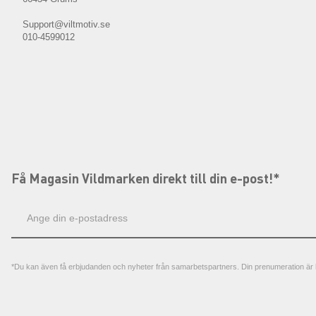
Support@viltmotiv.se
010-4599012
Få Magasin Vildmarken direkt till din e-post!*
E-
postadress
*Du kan även få erbjudanden och nyheter från samarbetspartners. Din prenumeration är h