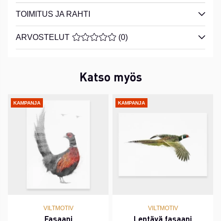
TOIMITUS JA RAHTI
ARVOSTELUT
KESKIARVOLUOKITUS 0 / 5 ARVIOIDE
(
0
)
Katso myös
KAMPANJA
KAMPANJA
VILTMOTIV
VILTMOTIV
Fasaani
Lentävä fasaani