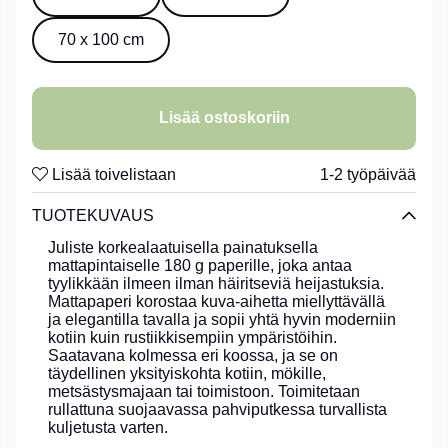
70 x 100 cm
Lisää ostoskoriin
Lisää toivelistaan
1-2 työpäivää
TUOTEKUVAUS
Juliste korkealaatuisella painatuksella
mattapintaiselle 180 g paperille, joka antaa
tyylikkään ilmeen ilman häiritseviä heijastuksia.
Mattapaperi korostaa kuva-aihetta miellyttävällä
ja elegantilla tavalla ja sopii yhtä hyvin moderniin
kotiin kuin rustiikkisempiin ympäristöihin.
Saatavana kolmessa eri koossa, ja se on
täydellinen yksityiskohta kotiin, mökille,
metsästysmajaan tai toimistoon. Toimitetaan
rullattuna suojaavassa pahviputkessa turvallista
kuljetusta varten.