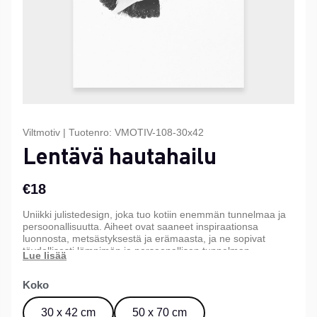
Viltmotiv
|
Tuotenro:
VMOTIV-108-30x42
Lentävä hautahailu
€18
Uniikki julistedesign, joka tuo kotiin enemmän tunnelmaa ja
persoonallisuutta. Aiheet ovat saaneet inspiraationsa
luonnosta, metsästyksestä ja erämaasta, ja ne sopivat
täydellisesti lämpimän ja persoonallisen tunnelman
luomiseen kotiin, mökille tai toimistoon. Saatavana kolmessa
eri koossa.
Koko
30 x 42 cm
50 x 70 cm