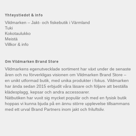
Yhteystiedot & info
Vildmarken – Jakt- och fiskebutik i Värmland
Tuki
Kokotaulukko
Meistä
Villkor & info
Om Vildmarken Brand Store
Vildmarkens egenutvecklade sortiment har växt under de senaste
åren och nu förverkligas visionen om Vildmarken Brand Store –
en unikt utformad butik, med unika produkter i fokus. Vildmarken
har ända sedan 2015 erbjudit våra läsare och följare att beställa
klädesplagg, kepsar och andra accessoarer.
Nätbutiken har vuxit sig mycket populär och med en fysisk butik
hoppas vi kunna bjuda på en ännu större upplevelse tillsammans
med ett urval Brand Partners inom jakt och friluftsliv.