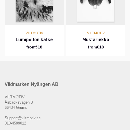
VILTMOTIV
VILTMOTIV
Lumipöllön katse
Mustariekko
from€18
from€18
Vildmarken Nyängen AB
VILTMOTIV
Åsbäcksvägen 3
66434 Grums
Support@viltmotiv.se
010-4599012