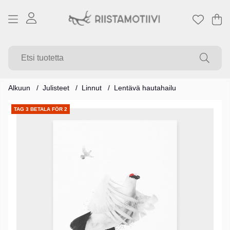
Os
Mä
.
Alkuun
Julisteet
Linnut
Lentävä hautahailu
Tuotekuvat
TAG 3 BETALA FÖR 2