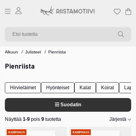
Os
Mä
.
Alkuun
Julisteet
Pienriista
Pienriista
Hirvieläimet
Hyönteiset
Kalat
Koirat
Laps
Suodatin
Näyttää
1-9
pois
9
tuotetta
Järjestä
Tuotteet
KAMPANJA
KAMPANJA