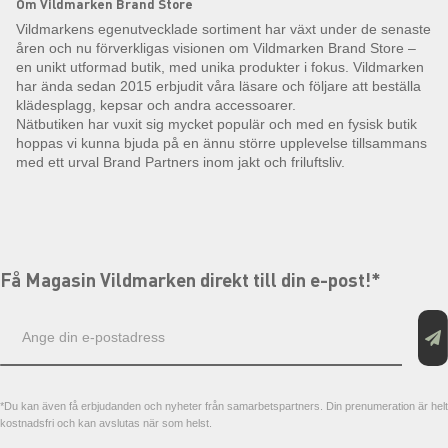
Om Vildmarken Brand Store
Vildmarkens egenutvecklade sortiment har växt under de senaste
åren och nu förverkligas visionen om Vildmarken Brand Store –
en unikt utformad butik, med unika produkter i fokus. Vildmarken
har ända sedan 2015 erbjudit våra läsare och följare att beställa
klädesplagg, kepsar och andra accessoarer.
Nätbutiken har vuxit sig mycket populär och med en fysisk butik
hoppas vi kunna bjuda på en ännu större upplevelse tillsammans
med ett urval Brand Partners inom jakt och friluftsliv.
Få Magasin Vildmarken direkt till din e-post!*
E-
postadress
*Du kan även få erbjudanden och nyheter från samarbetspartners. Din prenumeration är helt
kostnadsfri och kan avslutas när som helst.