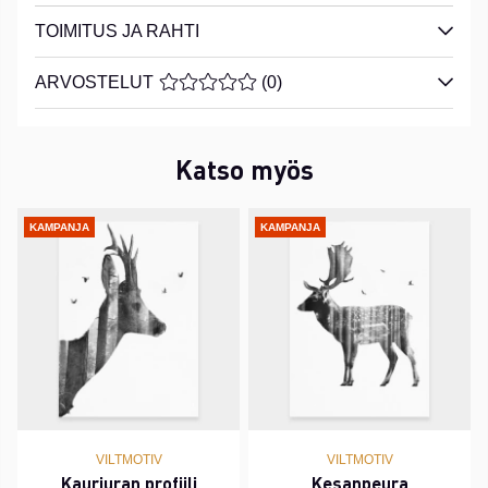
TOIMITUS JA RAHTI
ARVOSTELUT
KESKIARVOLUOKITUS 0 / 5 ARVIOIDE
(
0
)
Katso myös
KAMPANJA
KAMPANJA
VILTMOTIV
VILTMOTIV
Kauriuran profiili
Kesanpeura