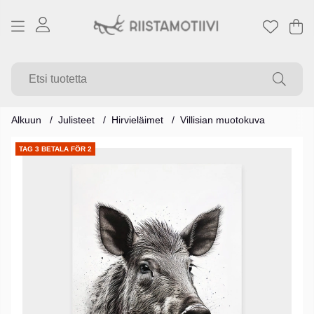
Os
Mä
.
Alkuun
Julisteet
Hirvieläimet
Villisian muotokuva
Tuotekuvat
TAG 3 BETALA FÖR 2