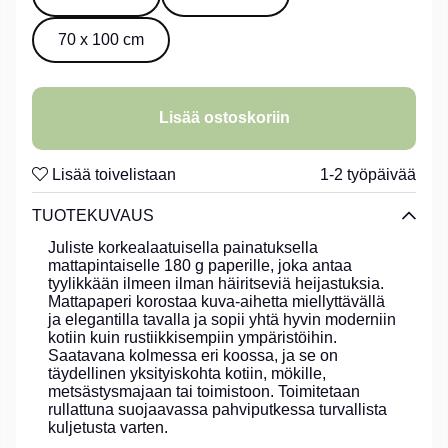
70 x 100 cm
Lisää ostoskoriin
Lisää toivelistaan
1-2 työpäivää
TUOTEKUVAUS
Juliste korkealaatuisella painatuksella
mattapintaiselle 180 g paperille, joka antaa
tyylikkään ilmeen ilman häiritseviä heijastuksia.
Mattapaperi korostaa kuva-aihetta miellyttävällä
ja elegantilla tavalla ja sopii yhtä hyvin moderniin
kotiin kuin rustiikkisempiin ympäristöihin.
Saatavana kolmessa eri koossa, ja se on
täydellinen yksityiskohta kotiin, mökille,
metsästysmajaan tai toimistoon. Toimitetaan
rullattuna suojaavassa pahviputkessa turvallista
kuljetusta varten.