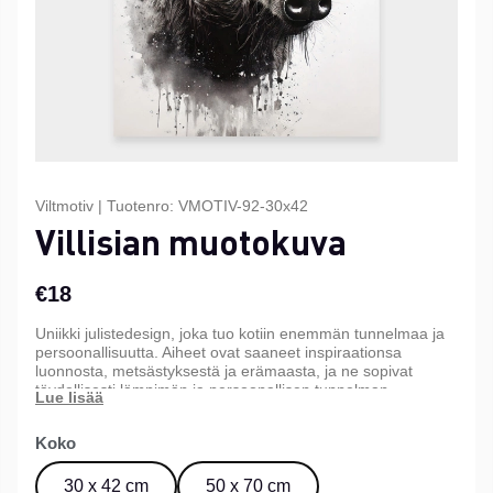
Viltmotiv
|
Tuotenro:
VMOTIV-92-30x42
Villisian muotokuva
€18
Uniikki julistedesign, joka tuo kotiin enemmän tunnelmaa ja
persoonallisuutta. Aiheet ovat saaneet inspiraationsa
luonnosta, metsästyksestä ja erämaasta, ja ne sopivat
täydellisesti lämpimän ja persoonallisen tunnelman
luomiseen kotiin, mökille tai toimistoon. Saatavana kolmessa
eri koossa.
Koko
30 x 42 cm
50 x 70 cm