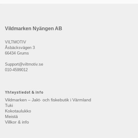
Vildmarken Nyängen AB
VILTMOTIV
Åsbäcksvägen 3
66434 Grums
Support@viltmotiv.se
010-4599012
Yhteystiedot & info
Vildmarken – Jakt- och fiskebutik i Värmland
Tuki
Kokotaulukko
Meistä
Villkor & info