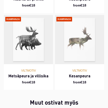
from€18
from€18
KAMPANJA
KAMPANJA
VILTMOTIV
VILTMOTIV
Metsäpeura ja villisika
Kesanpeura
from€18
from€18
Muut ostivat myös