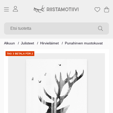
Os
Mä
.
Alkuun
Julisteet
Hirvieläimet
Punahirven muotokuvat
Tuotekuvat
TAG 3 BETALA FÖR 2