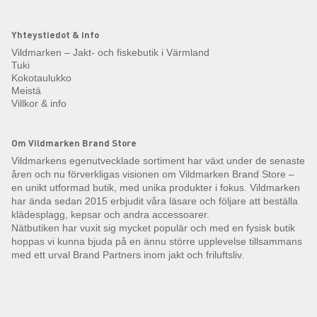
Yhteystiedot & info
Vildmarken – Jakt- och fiskebutik i Värmland
Tuki
Kokotaulukko
Meistä
Villkor & info
Om Vildmarken Brand Store
Vildmarkens egenutvecklade sortiment har växt under de senaste
åren och nu förverkligas visionen om Vildmarken Brand Store –
en unikt utformad butik, med unika produkter i fokus. Vildmarken
har ända sedan 2015 erbjudit våra läsare och följare att beställa
klädesplagg, kepsar och andra accessoarer.
Nätbutiken har vuxit sig mycket populär och med en fysisk butik
hoppas vi kunna bjuda på en ännu större upplevelse tillsammans
med ett urval Brand Partners inom jakt och friluftsliv.