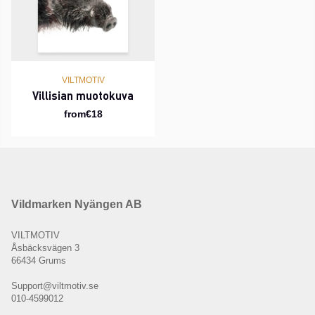
VILTMOTIV
Villisian muotokuva
from€18
Vildmarken Nyängen AB
VILTMOTIV
Åsbäcksvägen 3
66434 Grums
Support@viltmotiv.se
010-4599012