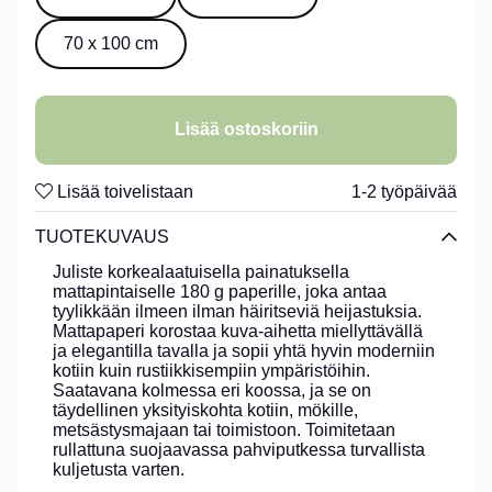
70 x 100 cm
Lisää ostoskoriin
Lisää toivelistaan
1-2 työpäivää
TUOTEKUVAUS
Juliste korkealaatuisella painatuksella
mattapintaiselle 180 g paperille, joka antaa
tyylikkään ilmeen ilman häiritseviä heijastuksia.
Mattapaperi korostaa kuva-aihetta miellyttävällä
ja elegantilla tavalla ja sopii yhtä hyvin moderniin
kotiin kuin rustiikkisempiin ympäristöihin.
Saatavana kolmessa eri koossa, ja se on
täydellinen yksityiskohta kotiin, mökille,
metsästysmajaan tai toimistoon. Toimitetaan
rullattuna suojaavassa pahviputkessa turvallista
kuljetusta varten.