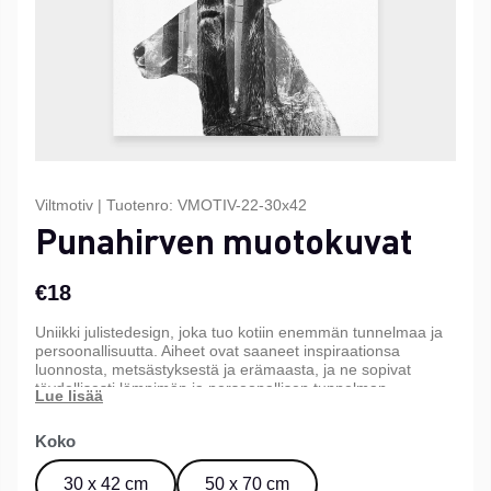
Viltmotiv
|
Tuotenro:
VMOTIV-22-30x42
Punahirven muotokuvat
€18
Uniikki julistedesign, joka tuo kotiin enemmän tunnelmaa ja
persoonallisuutta. Aiheet ovat saaneet inspiraationsa
luonnosta, metsästyksestä ja erämaasta, ja ne sopivat
täydellisesti lämpimän ja persoonallisen tunnelman
luomiseen kotiin, mökille tai toimistoon. Saatavana kolmessa
eri koossa.
Koko
30 x 42 cm
50 x 70 cm