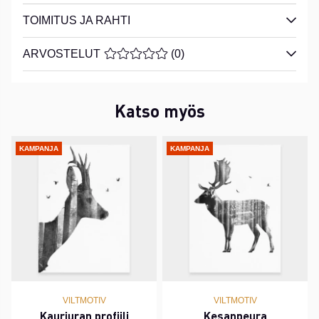
TOIMITUS JA RAHTI
ARVOSTELUT
KESKIARVOLUOKITUS 0 / 5 ARVIOIDE
(
0
)
Katso myös
KAMPANJA
KAMPANJA
VILTMOTIV
VILTMOTIV
Kauriuran profiili
Kesanpeura