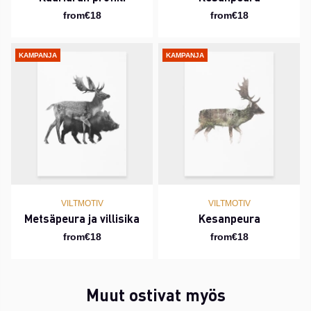
from€18
from€18
KAMPANJA
KAMPANJA
VILTMOTIV
VILTMOTIV
Metsäpeura ja villisika
Kesanpeura
from€18
from€18
Muut ostivat myös