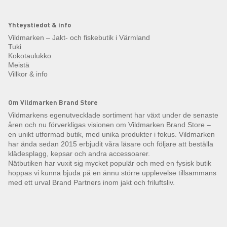
Yhteystiedot & info
Vildmarken – Jakt- och fiskebutik i Värmland
Tuki
Kokotaulukko
Meistä
Villkor & info
Om Vildmarken Brand Store
Vildmarkens egenutvecklade sortiment har växt under de senaste
åren och nu förverkligas visionen om Vildmarken Brand Store –
en unikt utformad butik, med unika produkter i fokus. Vildmarken
har ända sedan 2015 erbjudit våra läsare och följare att beställa
klädesplagg, kepsar och andra accessoarer.
Nätbutiken har vuxit sig mycket populär och med en fysisk butik
hoppas vi kunna bjuda på en ännu större upplevelse tillsammans
med ett urval Brand Partners inom jakt och friluftsliv.