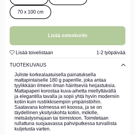
70 x 100 cm
Lisää ostoskoriin
Lisää toivelistaan
1-2 työpäivää
TUOTEKUVAUS
Juliste korkealaatuisella painatuksella
mattapintaiselle 180 g paperille, joka antaa
tyylikkään ilmeen ilman häiritseviä heijastuksia.
Mattapaperi korostaa kuva-aihetta miellyttävällä
ja elegantilla tavalla ja sopii yhtä hyvin moderniin
kotiin kuin rustiikkisempiin ympäristöihin.
Saatavana kolmessa eri koossa, ja se on
täydellinen yksityiskohta kotiin, mökille,
metsästysmajaan tai toimistoon. Toimitetaan
rullattuna suojaavassa pahviputkessa turvallista
kuljetusta varten.