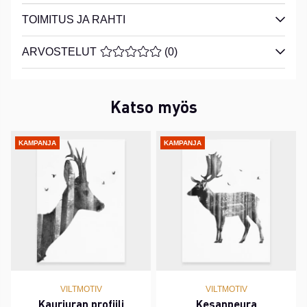
TOIMITUS JA RAHTI
ARVOSTELUT
KESKIARVOLUOKITUS 0 / 5 ARVIOIDE
(
0
)
Katso myös
KAMPANJA
KAMPANJA
VILTMOTIV
VILTMOTIV
Kauriuran profiili
Kesanpeura