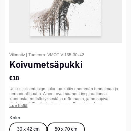
Viltmotiv
|
Tuotenro:
VMOTIV-135-30x42
Koivumetsäpukki
€18
Uniikki julistedesign, joka tuo kotiin enemmän tunnelmaa ja
persoonallisuutta. Aiheet ovat saaneet inspiraationsa
luonnosta, metsästyksestä ja erämaasta, ja ne sopivat
täydellisesti lämpimän ja persoonallisen tunnelman
luomiseen kotiin, mökille tai toimistoon. Saatavana kolmessa
eri koossa.
Koko
30 x 42 cm
50 x 70 cm