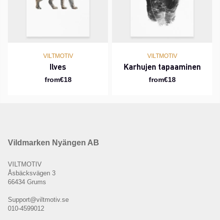
VILTMOTIV
VILTMOTIV
Ilves
Karhujen tapaaminen
from€18
from€18
Vildmarken Nyängen AB
VILTMOTIV
Åsbäcksvägen 3
66434 Grums
Support@viltmotiv.se
010-4599012