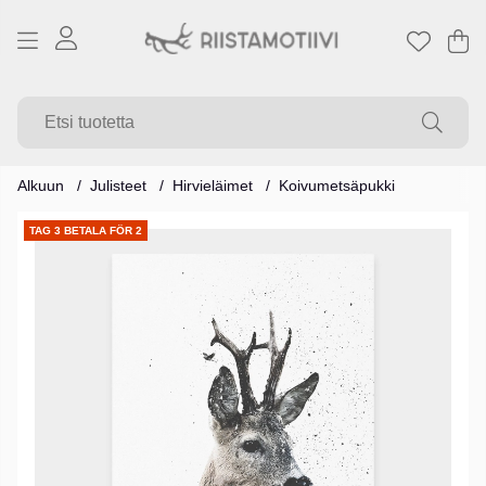
Os
Mä
.
Alkuun
Julisteet
Hirvieläimet
Koivumetsäpukki
Tuotekuvat
TAG 3 BETALA FÖR 2