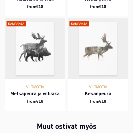
from€18
from€18
KAMPANJA
KAMPANJA
VILTMOTIV
VILTMOTIV
Metsäpeura ja villisika
Kesanpeura
from€18
from€18
Muut ostivat myös