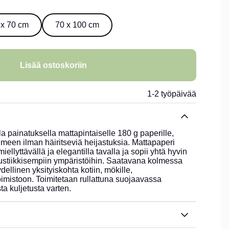
 x 70 cm
70 x 100 cm
Lisää ostoskoriin
1-2 työpäivää
la painatuksella mattapintaiselle 180 g paperille,
ilmeen ilman häiritseviä heijastuksia. Mattapaperi
ellyttävällä ja elegantilla tavalla ja sopii yhtä hyvin
rustiikkisempiin ympäristöihin. Saatavana kolmessa
dellinen yksityiskohta kotiin, mökille,
imistoon. Toimitetaan rullattuna suojaavassa
ta kuljetusta varten.