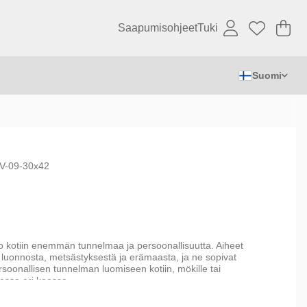
Saapumisohjeet
Tuki
Os
Mä
.
Suomi
V-09-30x42
tuo kotiin enemmän tunnelmaa ja persoonallisuutta. Aiheet
 luonnosta, metsästyksestä ja erämaasta, ja ne sopivat
rsoonallisen tunnelman luomiseen kotiin, mökille tai
essa eri koossa.