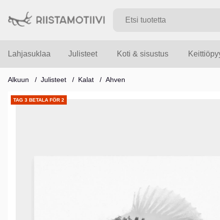
Lahjasuklaa
Julisteet
Koti & sisustus
Keittiöp
Alkuun
Julisteet
Kalat
Ahven
Tuotekuvat
TAG 3 BETALA FÖR 2