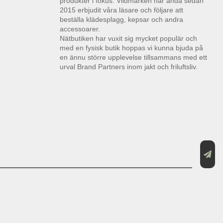
produkter i fokus. Vildmarken har ända sedan
2015 erbjudit våra läsare och följare att
beställa klädesplagg, kepsar och andra
accessoarer.
Nätbutiken har vuxit sig mycket populär och
med en fysisk butik hoppas vi kunna bjuda på
en ännu större upplevelse tillsammans med ett
urval Brand Partners inom jakt och friluftsliv.