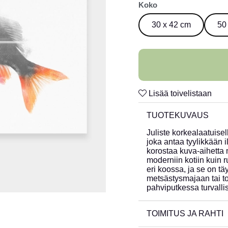
Koko
30 x 42 cm
50
Lisää toivelistaan
TUOTEKUVAUS
Juliste korkealaatuisel
joka antaa tyylikkään 
korostaa kuva-aihetta mi
moderniin kotiin kuin 
eri koossa, ja se on täy
metsästysmajaan tai to
pahviputkessa turvallis
TOIMITUS JA RAHTI