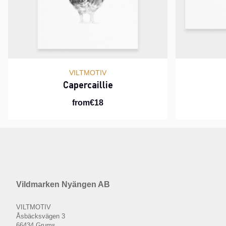
VILTMOTIV
Capercaillie
from€18
Vildmarken Nyängen AB
VILTMOTIV
Åsbäcksvägen 3
66434 Grums