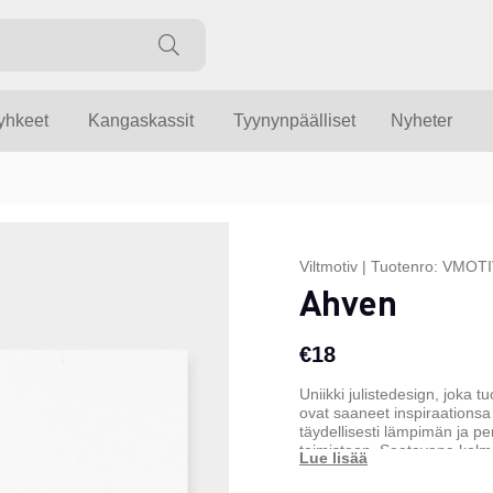
yyhkeet
Kangaskassit
Tyynynpäälliset
Nyheter
Viltmotiv
|
Tuotenro:
VMOTI
Ahven
€18
Uniikki julistedesign, joka 
ovat saaneet inspiraationsa
täydellisesti lämpimän ja pe
toimistoon. Saatavana kolm