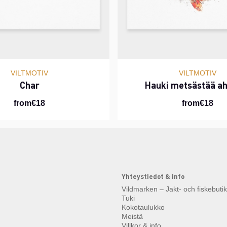
VILTMOTIV
VILTMOTIV
Char
Hauki metsästää a
from€18
from€18
Yhteystiedot & info
Vildmarken – Jakt- och fiskebuti
Tuki
Kokotaulukko
Meistä
Villkor & info