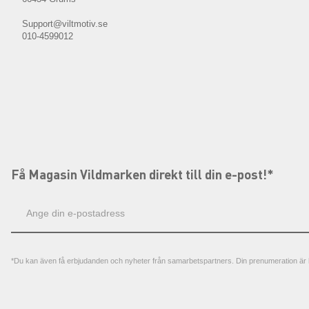
Support@viltmotiv.se
010-4599012
Få Magasin Vildmarken direkt till din e-post!*
E-
postadress
*Du kan även få erbjudanden och nyheter från samarbetspartners. Din prenumeration är h