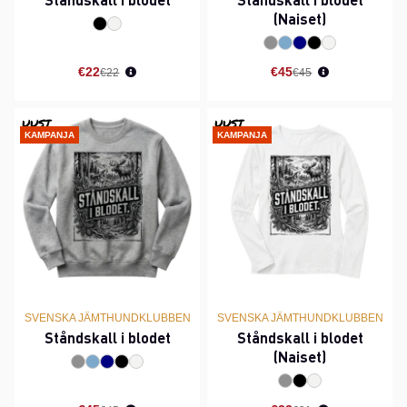
(Naiset)
€22
Normaali hinta
€45
Normaali hinta
€22
€45
UUSI
UUSI
KAMPANJA
KAMPANJA
SVENSKA JÄMTHUNDKLUBBEN
SVENSKA JÄMTHUNDKLUBBEN
Ståndskall i blodet
Ståndskall i blodet
(Naiset)