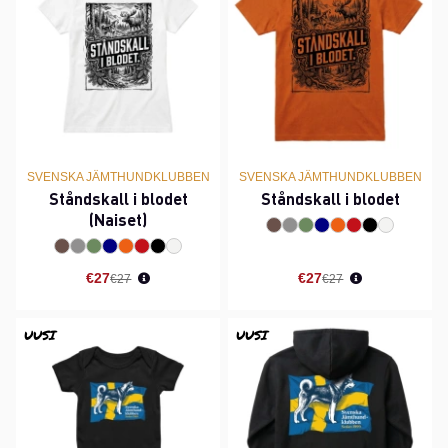
SVENSKA JÄMTHUNDKLUBBEN
SVENSKA JÄMTHUNDKLUBBEN
Ståndskall i blodet
Ståndskall i blodet
(Naiset)
€27
Normaali hinta
€27
Normaali hinta
€27
€27
UUSI
UUSI