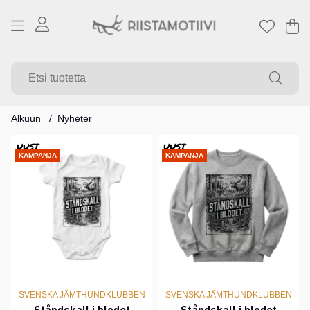
Os
Mä
.
Alkuun
Nyheter
UUSI
UUSI
KAMPANJA
KAMPANJA
SVENSKA JÄMTHUNDKLUBBEN
SVENSKA JÄMTHUNDKLUBBEN
Ståndskall i blodet
Ståndskall i blodet