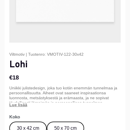
Viltmotiv
|
Tuotenro:
VMOTIV-122-30x42
Lohi
€18
Uniikki julistedesign, joka tuo kotiin enemmän tunnelmaa ja
persoonallisuutta. Aiheet ovat saaneet inspiraationsa
luonnosta, metsästyksestä ja erämaasta, ja ne sopivat
täydellisesti lämpimän ja persoonallisen tunnelman
luomiseen kotiin, mökille tai toimistoon. Saatavana kolmessa
eri koossa.
Koko
30 x 42 cm
50 x 70 cm