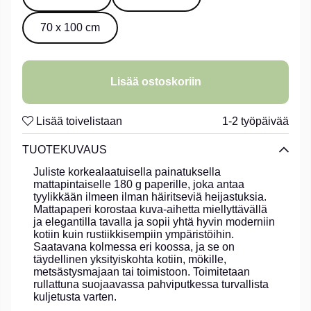
70 x 100 cm
Lisää ostoskoriin
Lisää toivelistaan
1-2 työpäivää
TUOTEKUVAUS
Juliste korkealaatuisella painatuksella
mattapintaiselle 180 g paperille, joka antaa
tyylikkään ilmeen ilman häiritseviä heijastuksia.
Mattapaperi korostaa kuva-aihetta miellyttävällä
ja elegantilla tavalla ja sopii yhtä hyvin moderniin
kotiin kuin rustiikkisempiin ympäristöihin.
Saatavana kolmessa eri koossa, ja se on
täydellinen yksityiskohta kotiin, mökille,
metsästysmajaan tai toimistoon. Toimitetaan
rullattuna suojaavassa pahviputkessa turvallista
kuljetusta varten.