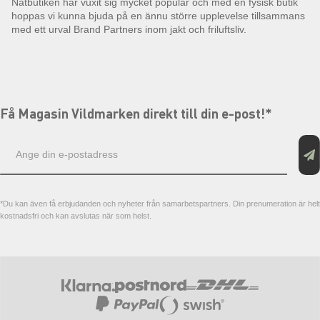
Nätbutiken har vuxit sig mycket populär och med en fysisk butik
hoppas vi kunna bjuda på en ännu större upplevelse tillsammans
med ett urval Brand Partners inom jakt och friluftsliv.
Få Magasin Vildmarken direkt till din e-post!*
E-
postadress
*Du kan även få erbjudanden och nyheter från samarbetspartners. Din prenumeration är helt
kostnadsfri och kan avslutas när som helst.