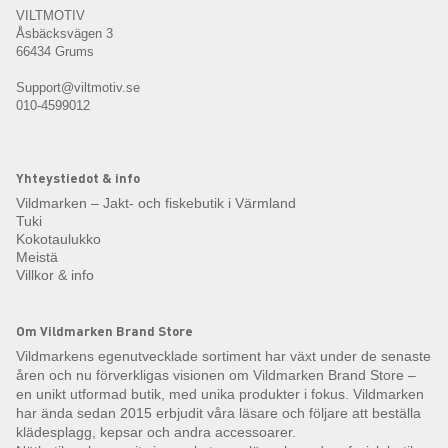
VILTMOTIV
Åsbäcksvägen 3
66434 Grums
Support@viltmotiv.se
010-4599012
Yhteystiedot & info
Vildmarken – Jakt- och fiskebutik i Värmland
Tuki
Kokotaulukko
Meistä
Villkor & info
Om Vildmarken Brand Store
Vildmarkens egenutvecklade sortiment har växt under de senaste
åren och nu förverkligas visionen om Vildmarken Brand Store –
en unikt utformad butik, med unika produkter i fokus. Vildmarken
har ända sedan 2015 erbjudit våra läsare och följare att beställa
klädesplagg, kepsar och andra accessoarer.