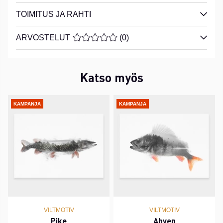
TOIMITUS JA RAHTI
ARVOSTELUT
KESKIARVOLUOKITUS 0 / 5 ARVIOIDE
(
0
)
Katso myös
KAMPANJA
KAMPANJA
VILTMOTIV
VILTMOTIV
Pike
Ahven