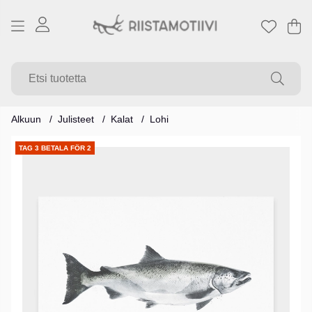
Os
Mä
.
Alkuun
Julisteet
Kalat
Lohi
Tuotekuvat
TAG 3 BETALA FÖR 2