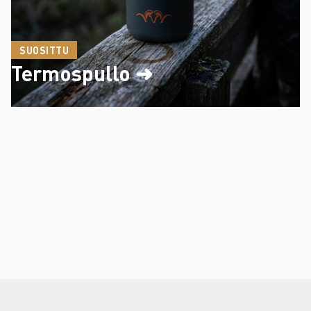
SUOSITTU
Termospullo ➜