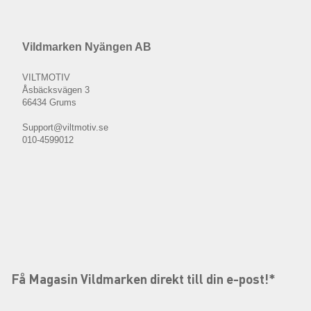
Vildmarken Nyängen AB
VILTMOTIV
Åsbäcksvägen 3
66434 Grums
Support@viltmotiv.se
010-4599012
Få Magasin Vildmarken direkt till din e-post!*
E-