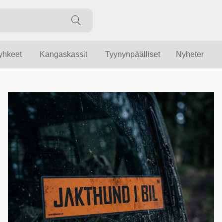
yyhkeet
Kangaskassit
Tyynynpäälliset
Nyheter