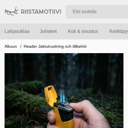
Lahjasuklaa
Julisteet
Koti & sisustus
Keittiöp
Alkuun
Header Jaktutrustning och tillbehör