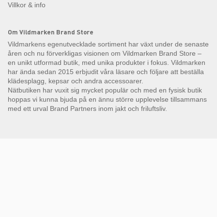
Villkor & info
Om Vildmarken Brand Store
Vildmarkens egenutvecklade sortiment har växt under de senaste
åren och nu förverkligas visionen om Vildmarken Brand Store –
en unikt utformad butik, med unika produkter i fokus. Vildmarken
har ända sedan 2015 erbjudit våra läsare och följare att beställa
klädesplagg, kepsar och andra accessoarer.
Nätbutiken har vuxit sig mycket populär och med en fysisk butik
hoppas vi kunna bjuda på en ännu större upplevelse tillsammans
med ett urval Brand Partners inom jakt och friluftsliv.
Få Magasin Vildmarken direkt till din e-post!*
E-
postadress