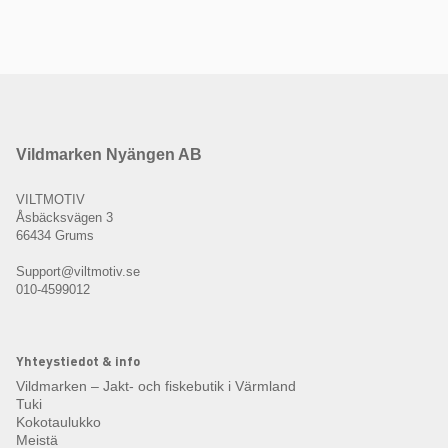
Vildmarken Nyängen AB
VILTMOTIV
Åsbäcksvägen 3
66434 Grums
Support@viltmotiv.se
010-4599012
Yhteystiedot & info
Vildmarken – Jakt- och fiskebutik i Värmland
Tuki
Kokotaulukko
Meistä