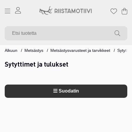
Os
Mä
.
Alkuun
Metsästys
Metsästysvarusteet ja tarvikkeet
Sytyttim
Sytyttimet ja tulukset
Suodatin
Tuotteet