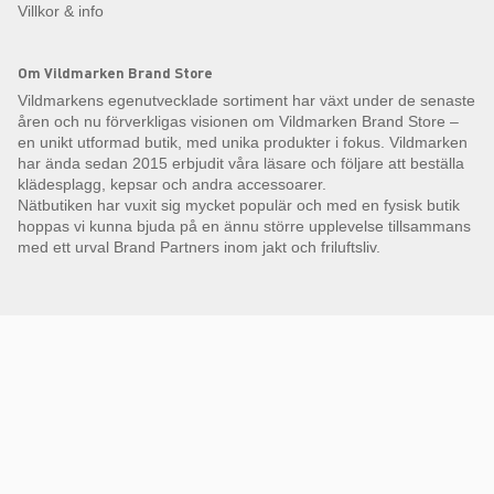
Villkor & info
Om Vildmarken Brand Store
Vildmarkens egenutvecklade sortiment har växt under de senaste
åren och nu förverkligas visionen om Vildmarken Brand Store –
en unikt utformad butik, med unika produkter i fokus. Vildmarken
har ända sedan 2015 erbjudit våra läsare och följare att beställa
klädesplagg, kepsar och andra accessoarer.
Nätbutiken har vuxit sig mycket populär och med en fysisk butik
hoppas vi kunna bjuda på en ännu större upplevelse tillsammans
med ett urval Brand Partners inom jakt och friluftsliv.
Få Magasin Vildmarken direkt till din e-post!*
E-
postadress