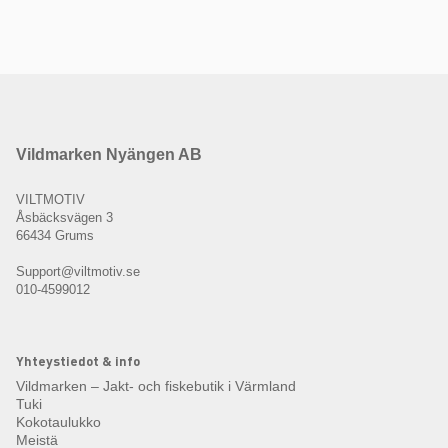
Vildmarken Nyängen AB
VILTMOTIV
Åsbäcksvägen 3
66434 Grums
Support@viltmotiv.se
010-4599012
Yhteystiedot & info
Vildmarken – Jakt- och fiskebutik i Värmland
Tuki
Kokotaulukko
Meistä