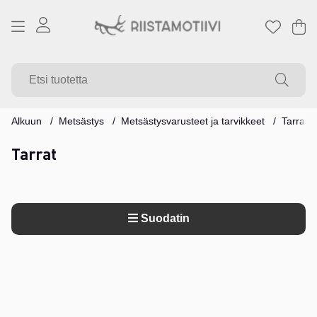
Os
Mä
.
Alkuun
Metsästys
Metsästysvarusteet ja tarvikkeet
Tarrat
Tarrat
Suodatin
Tuotteet