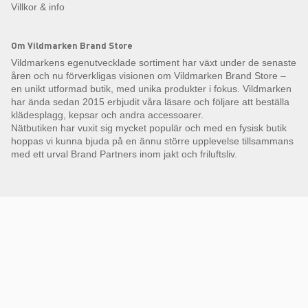
Villkor & info
Om Vildmarken Brand Store
Vildmarkens egenutvecklade sortiment har växt under de senaste
åren och nu förverkligas visionen om Vildmarken Brand Store –
en unikt utformad butik, med unika produkter i fokus. Vildmarken
har ända sedan 2015 erbjudit våra läsare och följare att beställa
klädesplagg, kepsar och andra accessoarer.
Nätbutiken har vuxit sig mycket populär och med en fysisk butik
hoppas vi kunna bjuda på en ännu större upplevelse tillsammans
med ett urval Brand Partners inom jakt och friluftsliv.
Få Magasin Vildmarken direkt till din e-post!*
E-
postadress