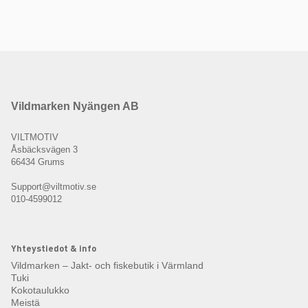
Vildmarken Nyängen AB
VILTMOTIV
Åsbäcksvägen 3
66434 Grums
Support@viltmotiv.se
010-4599012
Yhteystiedot & info
Vildmarken – Jakt- och fiskebutik i Värmland
Tuki
Kokotaulukko
Meistä