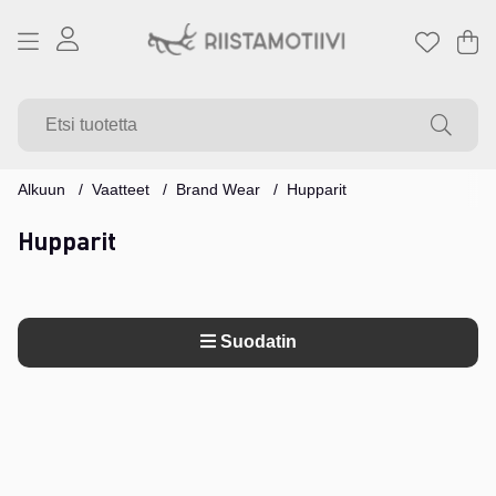
Os
Mä
.
Alkuun
Vaatteet
Brand Wear
Hupparit
Hupparit
Suodatin
Tuotteet