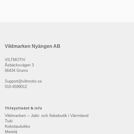
Vildmarken Nyängen AB
VILTMOTIV
Åsbäcksvägen 3
66434 Grums
Support@viltmotiv.se
010-4599012
Yhteystiedot & info
Vildmarken – Jakt- och fiskebutik i Värmland
Tuki
Kokotaulukko
Meistä