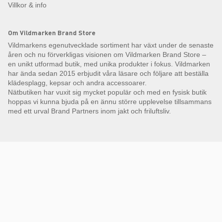
Villkor & info
Om Vildmarken Brand Store
Vildmarkens egenutvecklade sortiment har växt under de senaste
åren och nu förverkligas visionen om Vildmarken Brand Store –
en unikt utformad butik, med unika produkter i fokus. Vildmarken
har ända sedan 2015 erbjudit våra läsare och följare att beställa
klädesplagg, kepsar och andra accessoarer.
Nätbutiken har vuxit sig mycket populär och med en fysisk butik
hoppas vi kunna bjuda på en ännu större upplevelse tillsammans
med ett urval Brand Partners inom jakt och friluftsliv.
Få Magasin Vildmarken direkt till din e-post!*
E-
postadress