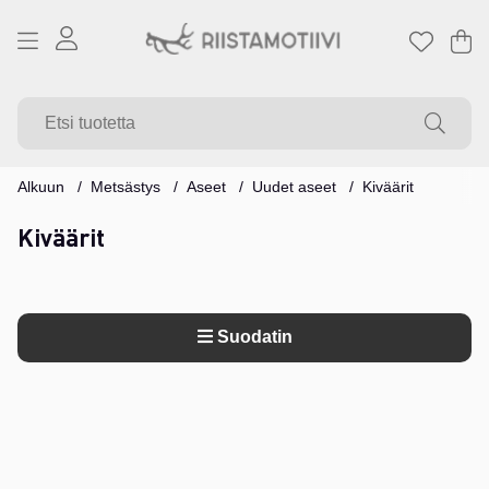
Os
Mä
.
Alkuun
Metsästys
Aseet
Uudet aseet
Kiväärit
Kiväärit
Suodatin
Tuotteet