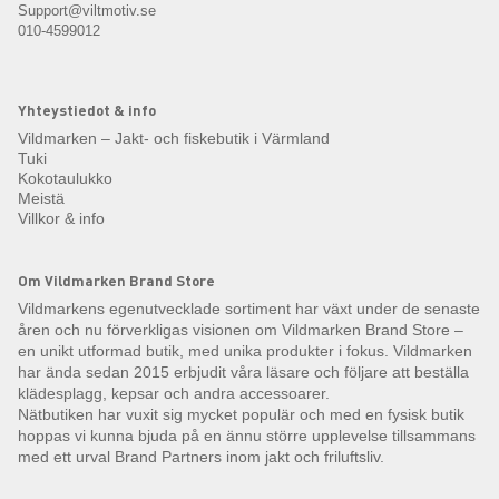
Support@viltmotiv.se
010-4599012
Yhteystiedot & info
Vildmarken – Jakt- och fiskebutik i Värmland
Tuki
Kokotaulukko
Meistä
Villkor & info
Om Vildmarken Brand Store
Vildmarkens egenutvecklade sortiment har växt under de senaste
åren och nu förverkligas visionen om Vildmarken Brand Store –
en unikt utformad butik, med unika produkter i fokus. Vildmarken
har ända sedan 2015 erbjudit våra läsare och följare att beställa
klädesplagg, kepsar och andra accessoarer.
Nätbutiken har vuxit sig mycket populär och med en fysisk butik
hoppas vi kunna bjuda på en ännu större upplevelse tillsammans
med ett urval Brand Partners inom jakt och friluftsliv.