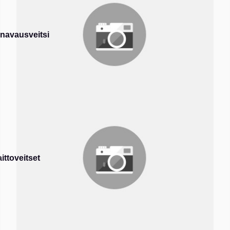
navausveitsi
aittoveitset