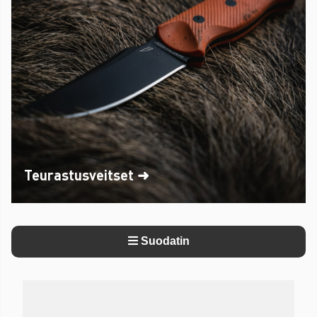
Teurastusveitset ➜
Suodatin
Tuotteet