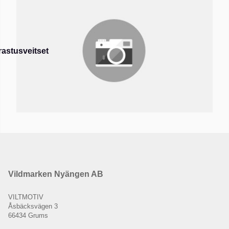
rastusveitset
Vildmarken Nyängen AB
VILTMOTIV
Åsbäcksvägen 3
66434 Grums