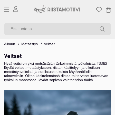
Os
Mä
.
Alkuun
Metsästys
Veitset
Veitset
Hyvä veitsi on yksi metsästäjän tärkeimmistä työkaluista. Täältä
löydät veitset metsästykseen, riistan käsittelyyn ja ulkoiluun –
metsästysveitsistä ja suolistuskoukuista käytännöllisiin
taittoveitsiin. Olitpa käsittelemässä riistaa tai tarvitset luotettavan
työkalun maastossa, löydät sopivan vaihtoehdon täältä.