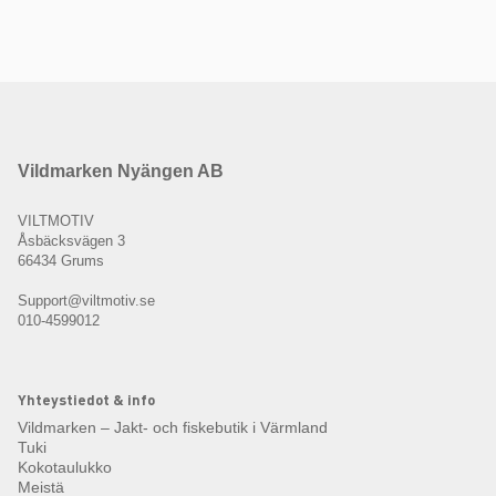
Vildmarken Nyängen AB
VILTMOTIV
Åsbäcksvägen 3
66434 Grums
Support@viltmotiv.se
010-4599012
Yhteystiedot & info
Vildmarken – Jakt- och fiskebutik i Värmland
Tuki
Kokotaulukko
Meistä