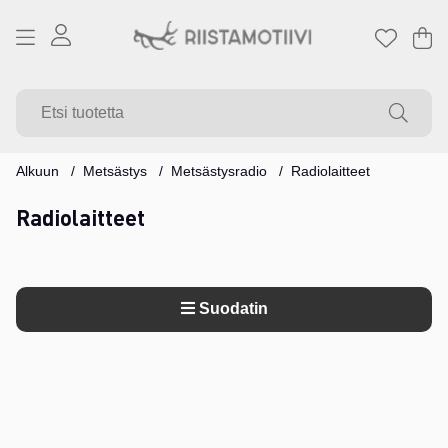
Os
Mä
.
Alkuun
Metsästys
Metsästysradio
Radiolaitteet
Radiolaitteet
Suodatin
Tuotteet