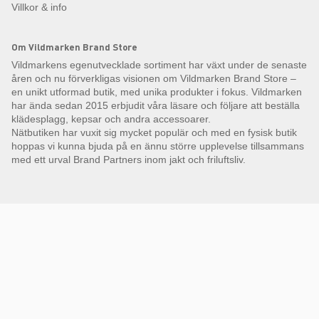
Villkor & info
Om Vildmarken Brand Store
Vildmarkens egenutvecklade sortiment har växt under de senaste
åren och nu förverkligas visionen om Vildmarken Brand Store –
en unikt utformad butik, med unika produkter i fokus. Vildmarken
har ända sedan 2015 erbjudit våra läsare och följare att beställa
klädesplagg, kepsar och andra accessoarer.
Nätbutiken har vuxit sig mycket populär och med en fysisk butik
hoppas vi kunna bjuda på en ännu större upplevelse tillsammans
med ett urval Brand Partners inom jakt och friluftsliv.
Få Magasin Vildmarken direkt till din e-post!*
E-
postadress