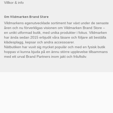
Villkor & info
Om Vildmarken Brand Store
Vildmarkens egenutvecklade sortiment har växt under de senaste
åren och nu förverkligas visionen om Vildmarken Brand Store –
en unikt utformad butik, med unika produkter i fokus. Vildmarken
har ända sedan 2015 erbjudit våra läsare och följare att beställa
klädesplagg, kepsar och andra accessoarer.
Nätbutiken har vuxit sig mycket populär och med en fysisk butik
hoppas vi kunna bjuda på en ännu större upplevelse tillsammans
med ett urval Brand Partners inom jakt och friluftsliv.
Få Magasin Vildmarken direkt till din e-post!*
E-
postadress