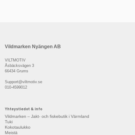
Vildmarken Nyängen AB
VILTMOTIV
Åsbäcksvägen 3
66434 Grums
Support@viltmotiv.se
010-4599012
Yhteystiedot & info
Vildmarken – Jakt- och fiskebutik i Värmland
Tuki
Kokotaulukko
Meistä