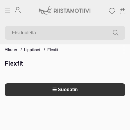
Os
Mä
.
Alkuun
Lippikset
Flexfit
Flexfit
Suodatin
Tuotteet