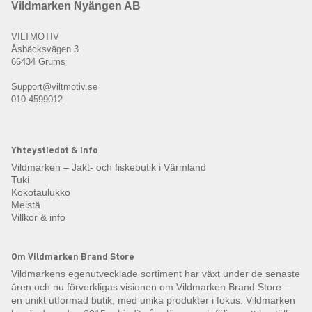
Vildmarken Nyängen AB
VILTMOTIV
Åsbäcksvägen 3
66434 Grums
Support@viltmotiv.se
010-4599012
Yhteystiedot & info
Vildmarken – Jakt- och fiskebutik i Värmland
Tuki
Kokotaulukko
Meistä
Villkor & info
Om Vildmarken Brand Store
Vildmarkens egenutvecklade sortiment har växt under de senaste
åren och nu förverkligas visionen om Vildmarken Brand Store –
en unikt utformad butik, med unika produkter i fokus. Vildmarken