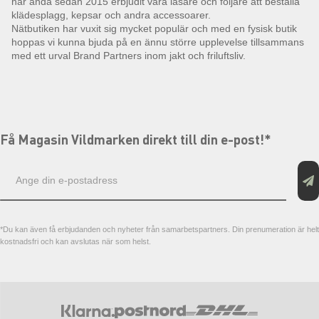
har ända sedan 2015 erbjudit våra läsare och följare att beställa
klädesplagg, kepsar och andra accessoarer.
Nätbutiken har vuxit sig mycket populär och med en fysisk butik
hoppas vi kunna bjuda på en ännu större upplevelse tillsammans
med ett urval Brand Partners inom jakt och friluftsliv.
Få Magasin Vildmarken direkt till din e-post!*
E-
postadress
*Du kan även få erbjudanden och nyheter från samarbetspartners. Din prenumeration är helt
kostnadsfri och kan avslutas när som helst.