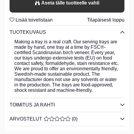
Aseta tälle tuotteelle vahti
summer.
Lisää toivelistaan
Tilapäisesti loppu
TUOTEKUVAUS
Making a tray is a real craft. Our serving trays are
made by hand, one tray at a time by FSC®-
certified Scandinavian birch veneer. Every year,
our trays undergo extensive tests (EU) on food
contact safety, formaldehyde, stain resistance etc.
We are proud to offer an environmentally friendly,
Swedish-made sustainable product. The
manufacturer does not use any solvents or water
in the production. The trays are food-approved,
shock resistant and machine-friendly.
TOIMITUS JA RAHTI
ARVOSTELUT
KESKIARVOLUOKITUS 0 / 5 ARVIOIDE
(
0
)