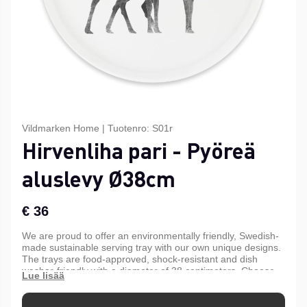
Vildmarken Home
|
Tuotenro:
S01r
Hirvenliha pari - Pyöreä
aluslevy Ø38cm
€ 36
We are proud to offer an environmentally friendly, Swedish-
made sustainable serving tray with our own unique designs.
The trays are food-approved, shock-resistant and dish
washer-friendly with a diameter of 38 centimeters. Choose
to order only tray or tray with a collapsible stand in black
painted quality steel. The tables can easily be moved on and
work great next to the sofa, armchair or outdoors during the