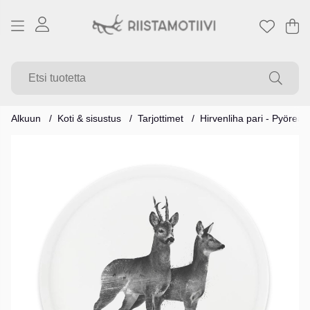
Os
Mä
.
Alkuun
Koti & sisustus
Tarjottimet
Hirvenliha pari - Pyöreä
Tuotekuvat