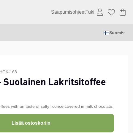
Saapumisohjeet
Tuki
Os
Mä
.
Suomi
HOK-168
 Suolainen Lakritsitoffee
ees with an taste of salty licorice covered in milk chocolate.
Lisää ostoskoriin