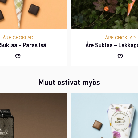
ÅRE CHOKLAD
ÅRE CHOKLAD
Suklaa – Paras Isä
Åre Suklaa – Lakka
€9
€9
Muut ostivat myös