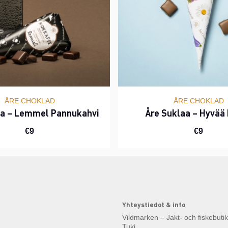
ÅRE CHOKLAD
ÅRE CHOKLAD
aa – Lemmel Pannukahvi
Åre Suklaa – Hyvää
€9
€9
Yhteystiedot & info
Vildmarken – Jakt- och fiskebuti
Tuki