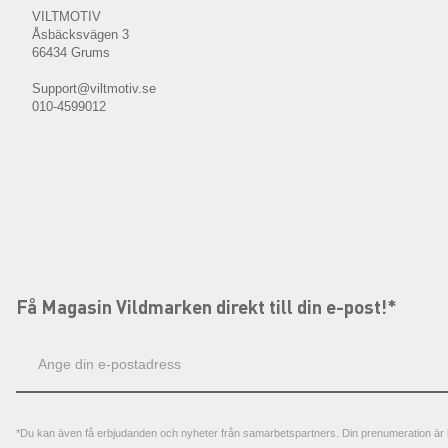
VILTMOTIV
Åsbäcksvägen 3
66434 Grums
Support@viltmotiv.se
010-4599012
Få Magasin Vildmarken direkt till din e-post!*
E-
postadress
*Du kan även få erbjudanden och nyheter från samarbetspartners. Din prenumeration är h