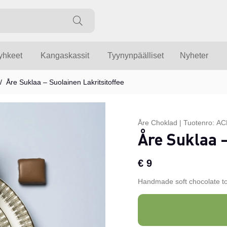
yyhkeet
Kangaskassit
Tyynynpäälliset
Nyheter
Åre Suklaa – Suolainen Lakritsitoffee
Åre Choklad
|
Tuotenro:
AC
Åre Suklaa –
€ 9
Handmade soft chocolate toff