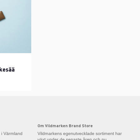
 kesää
Om Vildmarken Brand Store
k i Värmland
Vildmarkens egenutvecklade sortiment har
växt under de senaste åren och nu