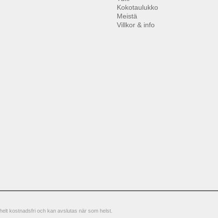
Kokotaulukko
Meistä
Villkor & info
elt kostnadsfri och kan avslutas när som helst.