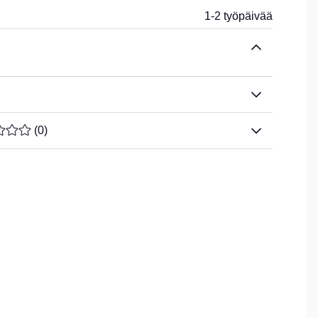
1-2 työpäivää
ARVOLUOKITUS 0 / 5 ARVIOIDEN MÄÄRÄ 0
(
0
)