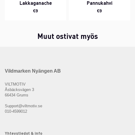
Lakkaganache
Pannukahvi
€9
€9
Muut ostivat myös
Vildmarken Nyängen AB
VILTMOTIV
Åsbäcksvägen 3
66434 Grums
Support@viltmotiv.se
010-4599012
Yhteystiedot & info