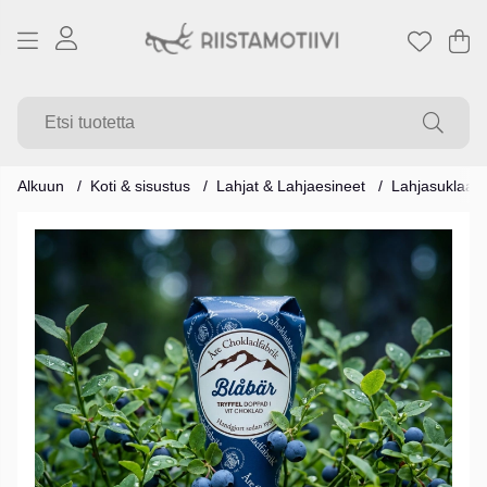
Os
Mä
.
Alkuun
Koti & sisustus
Lahjat & Lahjaesineet
Lahjasuklaa
Tuotekuvat