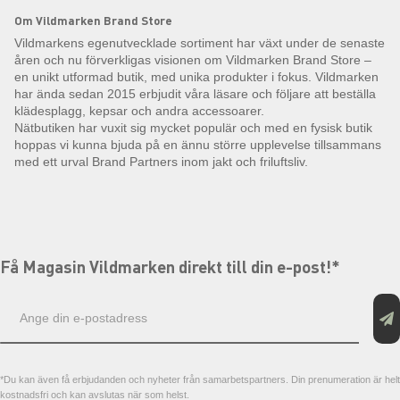
Om Vildmarken Brand Store
Vildmarkens egenutvecklade sortiment har växt under de senaste
åren och nu förverkligas visionen om Vildmarken Brand Store –
en unikt utformad butik, med unika produkter i fokus. Vildmarken
har ända sedan 2015 erbjudit våra läsare och följare att beställa
klädesplagg, kepsar och andra accessoarer.
Nätbutiken har vuxit sig mycket populär och med en fysisk butik
hoppas vi kunna bjuda på en ännu större upplevelse tillsammans
med ett urval Brand Partners inom jakt och friluftsliv.
Få Magasin Vildmarken direkt till din e-post!*
E-
postadress
*Du kan även få erbjudanden och nyheter från samarbetspartners. Din prenumeration är helt
kostnadsfri och kan avslutas när som helst.