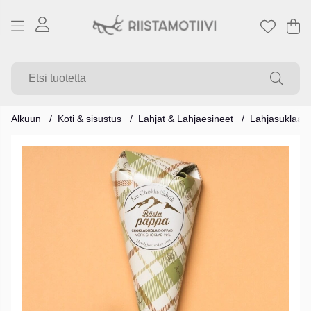
Os
Mä
.
Alkuun
Koti & sisustus
Lahjat & Lahjaesineet
Lahjasuklaa
Tuotekuvat