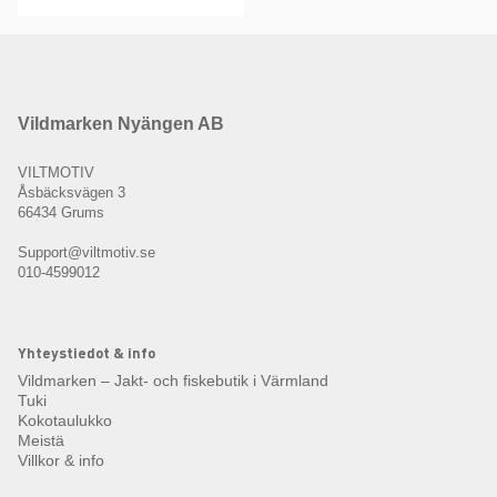
Vildmarken Nyängen AB
VILTMOTIV
Åsbäcksvägen 3
66434 Grums
Support@viltmotiv.se
010-4599012
Yhteystiedot & info
Vildmarken – Jakt- och fiskebutik i Värmland
Tuki
Kokotaulukko
Meistä
Villkor & info