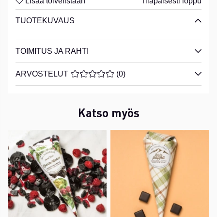
Lisää toivelistaan
Tilapäisesti loppu
TUOTEKUVAUS
TOIMITUS JA RAHTI
ARVOSTELUT
KESKIARVOLUOKITUS 0 / 5 ARVIOIDE
(
0
)
Katso myös