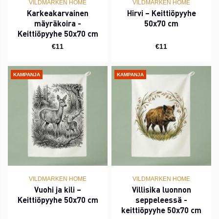
VILDMARKEN HOME
VILDMARKEN HOME
Karkeakarvainen
Hirvi – Keittiöpyyhe
mäyräkoira -
50x70 cm
Keittiöpyyhe 50x70 cm
€11
€11
KAMPANJA
KAMPANJA
VILDMARKEN HOME
VILDMARKEN HOME
Vuohi ja kili –
Villisika luonnon
Keittiöpyyhe 50x70 cm
seppeleessä -
keittiöpyyhe 50x70 cm