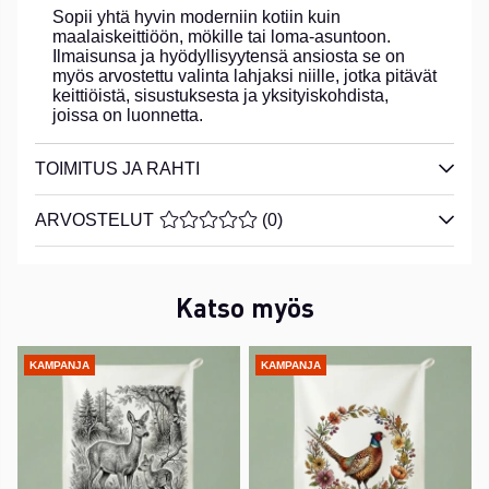
Sopii yhtä hyvin moderniin kotiin kuin
maalaiskeittiöön, mökille tai loma-asuntoon.
Ilmaisunsa ja hyödyllisyytensä ansiosta se on
myös arvostettu valinta lahjaksi niille, jotka pitävät
keittiöistä, sisustuksesta ja yksityiskohdista,
joissa on luonnetta.
TOIMITUS JA RAHTI
ARVOSTELUT
KESKIARVOLUOKITUS 0 / 5 ARVIOIDE
(
0
)
Katso myös
KAMPANJA
KAMPANJA