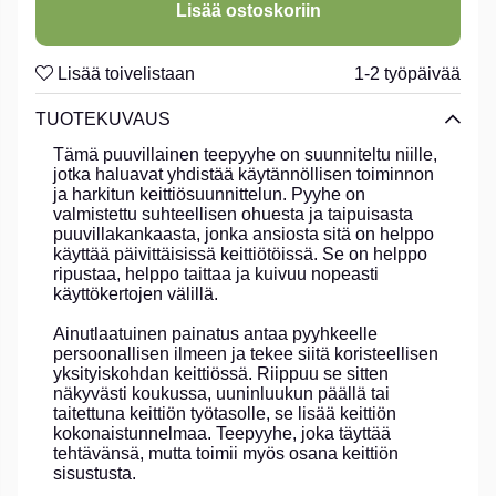
Lisää ostoskoriin
Lisää toivelistaan
1-2 työpäivää
TUOTEKUVAUS
Tämä puuvillainen teepyyhe on suunniteltu niille,
jotka haluavat yhdistää käytännöllisen toiminnon
ja harkitun keittiösuunnittelun. Pyyhe on
valmistettu suhteellisen ohuesta ja taipuisasta
puuvillakankaasta, jonka ansiosta sitä on helppo
käyttää päivittäisissä keittiötöissä. Se on helppo
ripustaa, helppo taittaa ja kuivuu nopeasti
käyttökertojen välillä.
Ainutlaatuinen painatus antaa pyyhkeelle
persoonallisen ilmeen ja tekee siitä koristeellisen
yksityiskohdan keittiössä. Riippuu se sitten
näkyvästi koukussa, uuninluukun päällä tai
taitettuna keittiön työtasolle, se lisää keittiön
kokonaistunnelmaa. Teepyyhe, joka täyttää
tehtävänsä, mutta toimii myös osana keittiön
sisustusta.