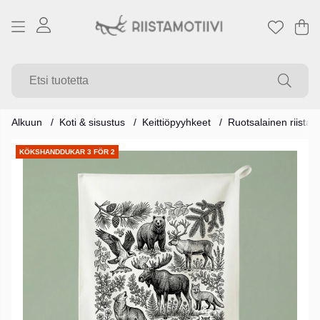
Os
Mä
.
Alkuun
Koti & sisustus
Keittiöpyyhkeet
Ruotsalainen riista 
Tuotekuvat
KÖKSHANDDUKAR 3 FÖR 2