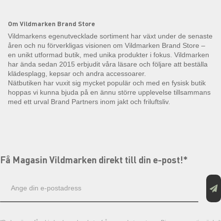
Om Vildmarken Brand Store
Vildmarkens egenutvecklade sortiment har växt under de senaste
åren och nu förverkligas visionen om Vildmarken Brand Store –
en unikt utformad butik, med unika produkter i fokus. Vildmarken
har ända sedan 2015 erbjudit våra läsare och följare att beställa
klädesplagg, kepsar och andra accessoarer.
Nätbutiken har vuxit sig mycket populär och med en fysisk butik
hoppas vi kunna bjuda på en ännu större upplevelse tillsammans
med ett urval Brand Partners inom jakt och friluftsliv.
Få Magasin Vildmarken direkt till din e-post!*
E-
postadress