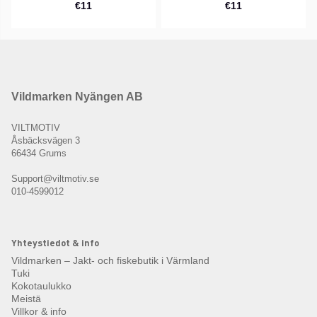
€11
€11
Vildmarken Nyängen AB
VILTMOTIV
Åsbäcksvägen 3
66434 Grums
Support@viltmotiv.se
010-4599012
Yhteystiedot & info
Vildmarken – Jakt- och fiskebutik i Värmland
Tuki
Kokotaulukko
Meistä
Villkor & info