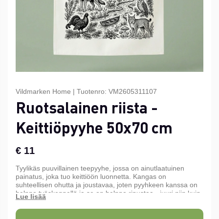
Vildmarken Home
|
Tuotenro:
VM2605311107
Ruotsalainen riista -
Keittiöpyyhe 50x70 cm
€ 11
Tyylikäs puuvillainen teepyyhe, jossa on ainutlaatuinen
painatus, joka tuo keittiöön luonnetta. Kangas on
suhteellisen ohutta ja joustavaa, joten pyyhkeen kanssa on
helppo työskennellä ja se on helppo ripustaa - juuri niin kuin
hyvän teepyyhkeen kuuluukin olla.