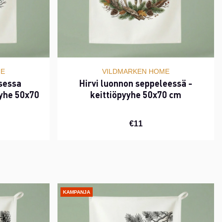
ME
VILDMARKEN HOME
isessa
Hirvi luonnon seppeleessä -
yyhe 50x70
keittiöpyyhe 50x70 cm
€11
KAMPANJA