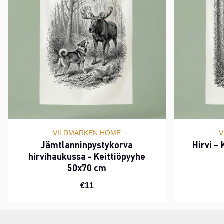
VILDMARKEN HOME
V
Jämtlanninpystykorva
Hirvi –
hirvihaukussa - Keittiöpyyhe
50x70 cm
€11