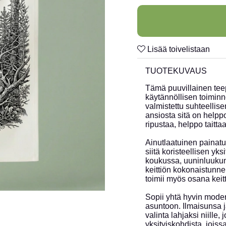
Lisää toivelistaan
TUOTEKUVAUS
Tämä puuvillainen teep
käytännöllisen toiminn
valmistettu suhteellis
ansiosta sitä on helppo
ripustaa, helppo taitta
Ainutlaatuinen painatu
siitä koristeellisen yk
koukussa, uuninluukun p
keittiön kokonaistunne
toimii myös osana keitt
Sopii yhtä hyvin modern
asuntoon. Ilmaisunsa j
valinta lahjaksi niille, 
yksityiskohdista, joiss