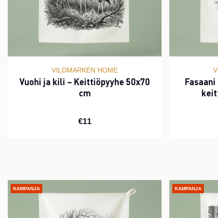
VILDMARKEN HOME
V
Vuohi ja kili – Keittiöpyyhe 50x70
Fasaani
cm
kei
€11
KAMPANJA
KAMPANJA