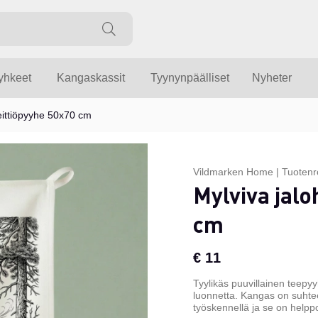
yyhkeet
Kangaskassit
Tyynynpäälliset
Nyheter
Keittiöpyyhe 50x70 cm
Vildmarken Home
|
Tuotenr
Mylviva jalo
cm
€ 11
Tyylikäs puuvillainen teepyy
luonnetta. Kangas on suhtee
työskennellä ja se on helppo