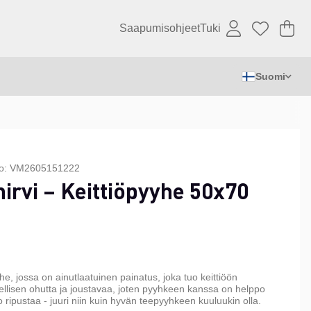
Saapumisohjeet
Tuki
Os
Mä
.
Suomi
o:
VM2605151222
hirvi – Keittiöpyyhe 50x70
he, jossa on ainutlaatuinen painatus, joka tuo keittiöön
llisen ohutta ja joustavaa, joten pyyhkeen kanssa on helppo
 ripustaa - juuri niin kuin hyvän teepyyhkeen kuuluukin olla.