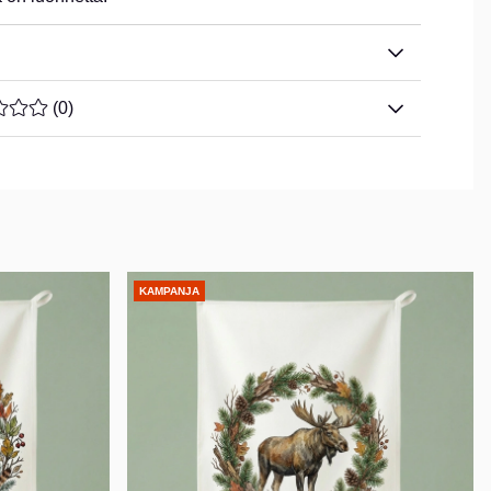
ARVOLUOKITUS 0 / 5 ARVIOIDEN MÄÄRÄ 0
(
0
)
KAMPANJA