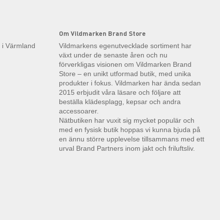
Om Vildmarken Brand Store
k i Värmland
Vildmarkens egenutvecklade sortiment har
växt under de senaste åren och nu
förverkligas visionen om Vildmarken Brand
Store – en unikt utformad butik, med unika
produkter i fokus. Vildmarken har ända sedan
2015 erbjudit våra läsare och följare att
beställa klädesplagg, kepsar och andra
accessoarer.
Nätbutiken har vuxit sig mycket populär och
med en fysisk butik hoppas vi kunna bjuda på
en ännu större upplevelse tillsammans med ett
urval Brand Partners inom jakt och friluftsliv.