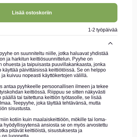
Lisää ostoskoriin
1-2 työpäivää
yyhe on suunniteltu niille, jotka haluavat yhdistää
on ja harkitun keittiösuunnittelun. Pyyhe on
en ohuesta ja taipuisasta puuvillakankaasta, jonka
 käyttää päivittäisissä keittiötöissä. Se on helppo
a ja kuivuu nopeasti käyttökertojen välillä.
s antaa pyyhkeelle persoonallisen ilmeen ja tekee
sityiskohdan keittiössä. Riippuu se sitten näkyvästi
äällä tai taitettuna keittiön työtasolle, se lisää
lmaa. Teepyyhe, joka täyttää tehtävänsä, mutta
iön sisustusta.
iin kotiin kuin maalaiskeittiöön, mökille tai loma-
a hyödyllisyytensä ansiosta se on myös arvostettu
jotka pitävät keittiöistä, sisustuksesta ja
a on luonnetta.