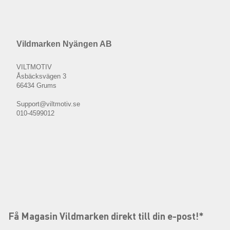
Vildmarken Nyängen AB
VILTMOTIV
Åsbäcksvägen 3
66434 Grums
Support@viltmotiv.se
010-4599012
Få Magasin Vildmarken direkt till din e-post!*