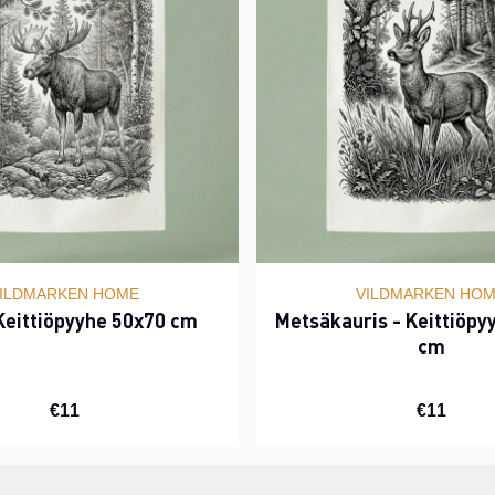
ILDMARKEN HOME
VILDMARKEN HO
 Keittiöpyyhe 50x70 cm
Metsäkauris - Keittiöpy
cm
€11
€11