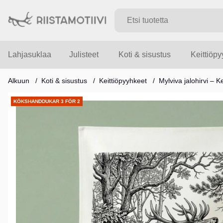
Lahjasuklaa
Julisteet
Koti & sisustus
Keittiöp
Alkuun
Koti & sisustus
Keittiöpyyhkeet
Mylviva jalohirvi – 
Tuotekuvat
KÖKSHANDDUKAR 3 FÖR 2