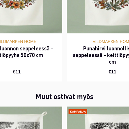
ILDMARKEN HOME
VILDMARKEN HO
 luonnon seppeleessä -
Punahirvi luonnoll
ttiöpyyhe 50x70 cm
seppeleessä - keittiöp
cm
€11
€11
Muut ostivat myös
KAMPANJA