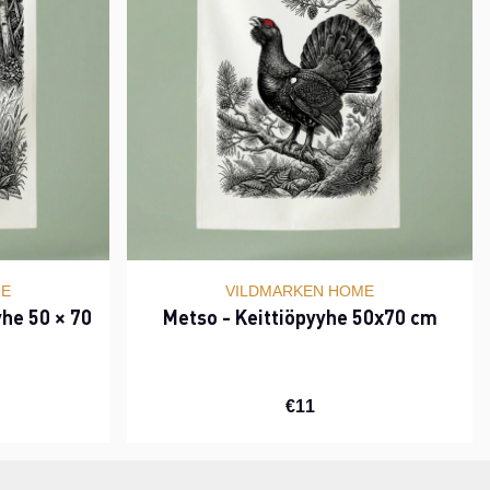
ME
VILDMARKEN HOME
yhe 50 × 70
Metso - Keittiöpyyhe 50x70 cm
€11