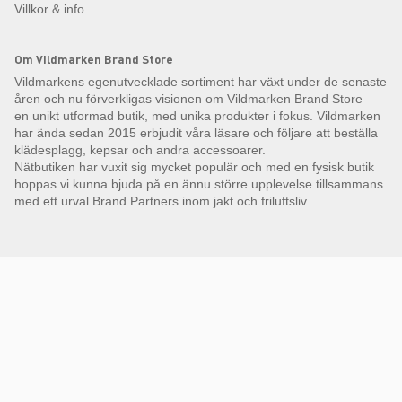
Villkor & info
Om Vildmarken Brand Store
Vildmarkens egenutvecklade sortiment har växt under de senaste
åren och nu förverkligas visionen om Vildmarken Brand Store –
en unikt utformad butik, med unika produkter i fokus. Vildmarken
har ända sedan 2015 erbjudit våra läsare och följare att beställa
klädesplagg, kepsar och andra accessoarer.
Nätbutiken har vuxit sig mycket populär och med en fysisk butik
hoppas vi kunna bjuda på en ännu större upplevelse tillsammans
med ett urval Brand Partners inom jakt och friluftsliv.
Få Magasin Vildmarken direkt till din e-post!*
E-
postadress