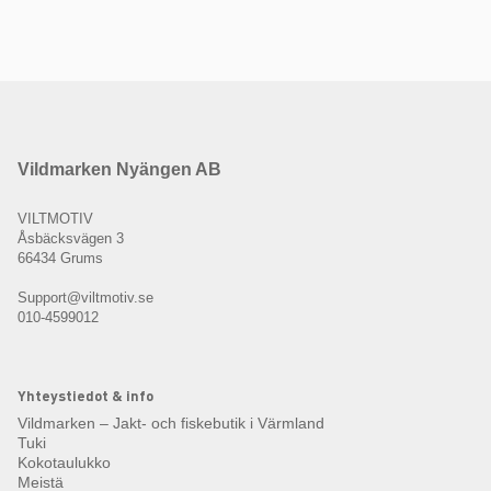
Vildmarken Nyängen AB
VILTMOTIV
Åsbäcksvägen 3
66434 Grums
Support@viltmotiv.se
010-4599012
Yhteystiedot & info
Vildmarken – Jakt- och fiskebutik i Värmland
Tuki
Kokotaulukko
Meistä