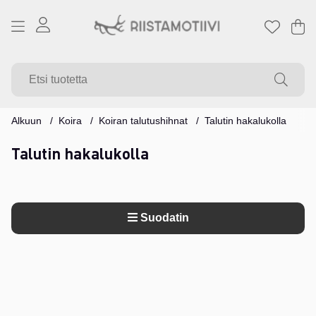
Os
Mä
.
Alkuun
Koira
Koiran talutushihnat
Talutin hakalukolla
Talutin hakalukolla
Suodatin
Tuotteet