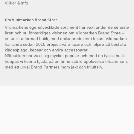
Villkor & info
Om Vildmarken Brand Store
Vildmarkens egenutvecklade sortiment har växt under de senaste
åren och nu förverkligas visionen om Vildmarken Brand Store –
en unikt utformad butik, med unika produkter i fokus. Vildmarken
har ända sedan 2015 erbjudit våra läsare och följare att beställa
klädesplagg, kepsar och andra accessoarer.
Nätbutiken har vuxit sig mycket populär och med en fysisk butik
hoppas vi kunna bjuda på en ännu större upplevelse tillsammans
med ett urval Brand Partners inom jakt och friluftsliv.
Få Magasin Vildmarken direkt till din e-post!*
E-
postadress