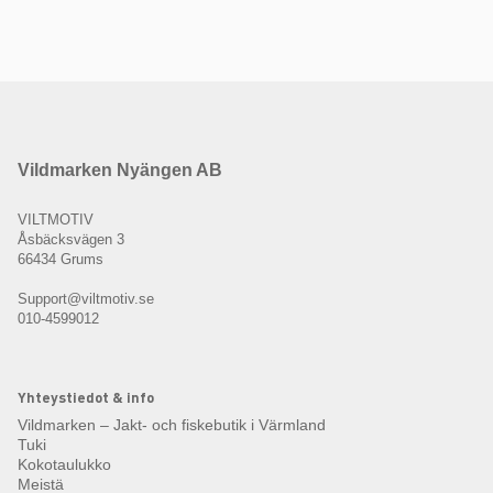
Vildmarken Nyängen AB
VILTMOTIV
Åsbäcksvägen 3
66434 Grums
Support@viltmotiv.se
010-4599012
Yhteystiedot & info
Vildmarken – Jakt- och fiskebutik i Värmland
Tuki
Kokotaulukko
Meistä