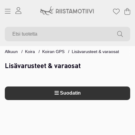
Os
Mä
.
Alkuun
Koira
Koiran GPS
Lisävarusteet & varaosat
Lisävarusteet & varaosat
Suodatin
Tuotteet