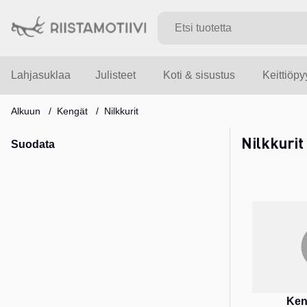
Lahjasuklaa
Julisteet
Koti & sisustus
Keittiöp
Alkuun
Kengät
Nilkkurit
Nilkkurit
Suodata
Tuotteet
Ken