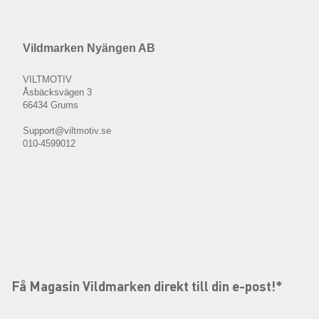
Vildmarken Nyängen AB
VILTMOTIV
Åsbäcksvägen 3
66434 Grums
Support@viltmotiv.se
010-4599012
Få Magasin Vildmarken direkt till din e-post!*
E-