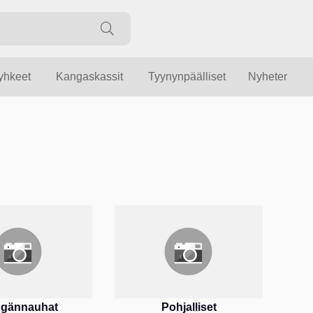
yyhkeet
Kangaskassit
Tyynynpäälliset
Nyheter
gännauhat
Pohjalliset