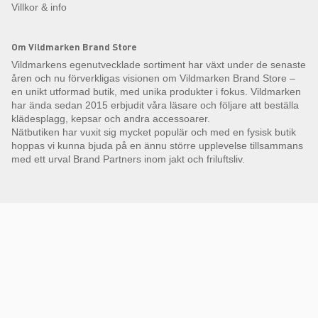
Villkor & info
Om Vildmarken Brand Store
Vildmarkens egenutvecklade sortiment har växt under de senaste
åren och nu förverkligas visionen om Vildmarken Brand Store –
en unikt utformad butik, med unika produkter i fokus. Vildmarken
har ända sedan 2015 erbjudit våra läsare och följare att beställa
klädesplagg, kepsar och andra accessoarer.
Nätbutiken har vuxit sig mycket populär och med en fysisk butik
hoppas vi kunna bjuda på en ännu större upplevelse tillsammans
med ett urval Brand Partners inom jakt och friluftsliv.
Få Magasin Vildmarken direkt till din e-post!*
E-
postadress