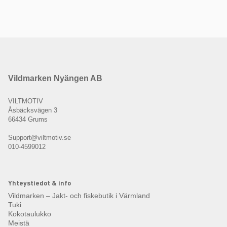
Vildmarken Nyängen AB
VILTMOTIV
Åsbäcksvägen 3
66434 Grums
Support@viltmotiv.se
010-4599012
Yhteystiedot & info
Vildmarken – Jakt- och fiskebutik i Värmland
Tuki
Kokotaulukko
Meistä