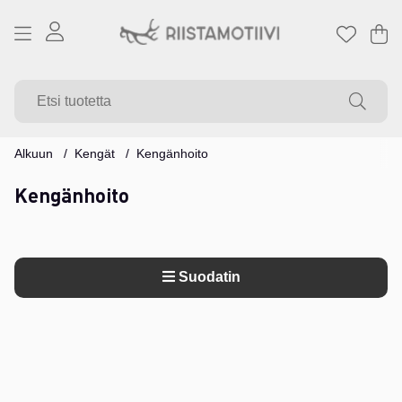
Os
Mä
.
Alkuun
Kengät
Kengänhoito
Kengänhoito
Suodatin
Tuotteet