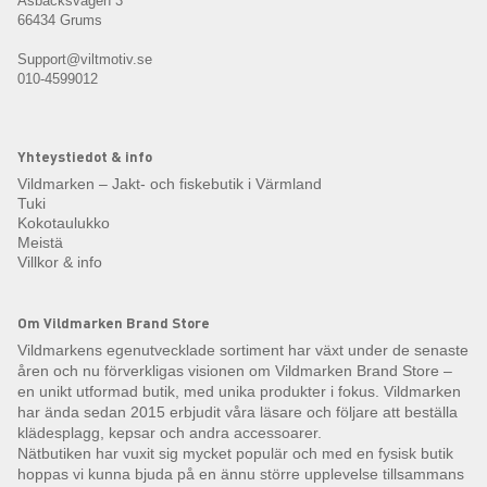
Åsbäcksvägen 3
66434 Grums
Support@viltmotiv.se
010-4599012
Yhteystiedot & info
Vildmarken – Jakt- och fiskebutik i Värmland
Tuki
Kokotaulukko
Meistä
Villkor & info
Om Vildmarken Brand Store
Vildmarkens egenutvecklade sortiment har växt under de senaste
åren och nu förverkligas visionen om Vildmarken Brand Store –
en unikt utformad butik, med unika produkter i fokus. Vildmarken
har ända sedan 2015 erbjudit våra läsare och följare att beställa
klädesplagg, kepsar och andra accessoarer.
Nätbutiken har vuxit sig mycket populär och med en fysisk butik
hoppas vi kunna bjuda på en ännu större upplevelse tillsammans