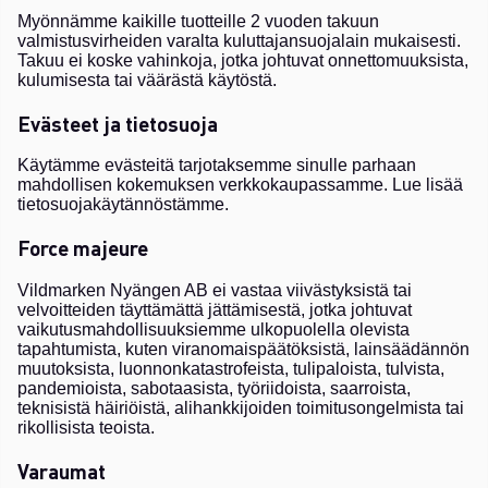
Myönnämme kaikille tuotteille 2 vuoden takuun
valmistusvirheiden varalta kuluttajansuojalain mukaisesti.
Takuu ei koske vahinkoja, jotka johtuvat onnettomuuksista,
kulumisesta tai väärästä käytöstä.
Evästeet ja tietosuoja
Käytämme evästeitä tarjotaksemme sinulle parhaan
mahdollisen kokemuksen verkkokaupassamme. Lue lisää
tietosuojakäytännöstämme.
Force majeure
Vildmarken Nyängen AB ei vastaa viivästyksistä tai
velvoitteiden täyttämättä jättämisestä, jotka johtuvat
vaikutusmahdollisuuksiemme ulkopuolella olevista
tapahtumista, kuten viranomaispäätöksistä, lainsäädännön
muutoksista, luonnonkatastrofeista, tulipaloista, tulvista,
pandemioista, sabotaasista, työriidoista, saarroista,
teknisistä häiriöistä, alihankkijoiden toimitusongelmista tai
rikollisista teoista.
Varaumat