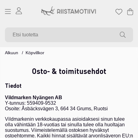
Os
Mä
.
Alkuun
Köpvillkor
Osto- & toimitusehdot
Tiedot
Vildmarken Nyängen AB
Y-tunnus: 559409-9532
Osoite: Åsbäcksvägen 3, 664 34 Grums, Ruotsi
Vildmarkenin verkkokaupassa asioidaksesi sinun tulee
olla vähintään 18-vuotias tai sinulla tulee olla huoltajan
suostumus. Viimeistelemällä ostoksen hyväksyt
ostoehtomme. Kaikki hinnat sisältävät arvonlisäveron EU:n