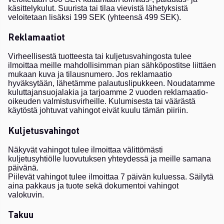
käsittelykulut. Suurista tai tilaa vievistä lähetyksistä
veloitetaan lisäksi 199 SEK (yhteensä 499 SEK).
Reklamaatiot
Virheellisestä tuotteesta tai kuljetusvahingosta tulee
ilmoittaa meille mahdollisimman pian sähköpostitse liittäen
mukaan kuva ja tilausnumero. Jos reklamaatio
hyväksytään, lähetämme palautuslipukkeen. Noudatamme
kuluttajansuojalakia ja tarjoamme 2 vuoden reklamaatio-
oikeuden valmistusvirheille. Kulumisesta tai väärästä
käytöstä johtuvat vahingot eivät kuulu tämän piiriin.
Kuljetusvahingot
Näkyvät vahingot tulee ilmoittaa välittömästi
kuljetusyhtiölle luovutuksen yhteydessä ja meille samana
päivänä.
Piilevät vahingot tulee ilmoittaa 7 päivän kuluessa. Säilytä
aina pakkaus ja tuote sekä dokumentoi vahingot
valokuvin.
Takuu