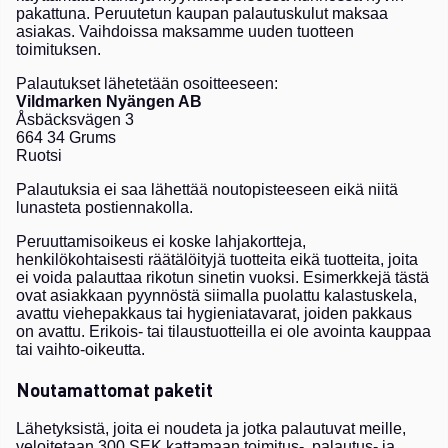
pakattuna. Peruutetun kaupan palautuskulut maksaa
asiakas. Vaihdoissa maksamme uuden tuotteen
toimituksen.
Palautukset lähetetään osoitteeseen:
Vildmarken Nyängen AB
Åsbäcksvägen 3
664 34 Grums
Ruotsi
Palautuksia ei saa lähettää noutopisteeseen eikä niitä
lunasteta postiennakolla.
Peruuttamisoikeus ei koske lahjakortteja,
henkilökohtaisesti räätälöityjä tuotteita eikä tuotteita, joita
ei voida palauttaa rikotun sinetin vuoksi. Esimerkkejä tästä
ovat asiakkaan pyynnöstä siimalla puolattu kalastuskela,
avattu viehepakkaus tai hygieniatavarat, joiden pakkaus
on avattu. Erikois- tai tilaustuotteilla ei ole avointa kauppaa
tai vaihto-oikeutta.
Noutamattomat paketit
Lähetyksistä, joita ei noudeta ja jotka palautuvat meille,
veloitetaan 300 SEK kattamaan toimitus-, palautus- ja