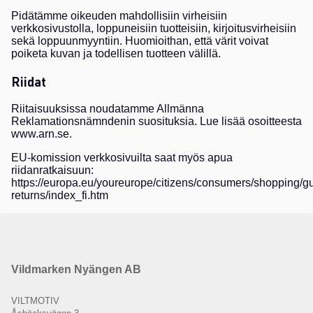
Pidätämme oikeuden mahdollisiin virheisiin
verkkosivustolla, loppuneisiin tuotteisiin, kirjoitusvirheisiin
sekä loppuunmyyntiin. Huomioithan, että värit voivat
poiketa kuvan ja todellisen tuotteen välillä.
Riidat
Riitaisuuksissa noudatamme Allmänna
Reklamationsnämndenin suosituksia. Lue lisää osoitteesta
www.arn.se
.
EU-komission verkkosivuilta saat myös apua
riidanratkaisuun:
https://europa.eu/youreurope/citizens/consumers/shopping/g
returns/index_fi.htm
Vildmarken Nyängen AB
VILTMOTIV