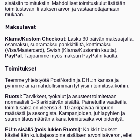
sisäisiin toimituksiin. Mahdolliset toimituskulut lisätään
toimitustavan, tilauksen arvon ja vastaanottajamaan
mukaan.
Maksutavat
Klarna/Kustom Checkout:
Lasku 30 päivän maksuajalla,
osamaksu, suoramaksu pankkitililtä, korttimaksu
(Visa/Mastercard), Swish (Klarna/Kustomin kautta).
PayPal:
Tarjoamme myös maksun PayPalin kautta.
Toimitukset
Teemme yhteistyötä PostNordin ja DHL:n kanssa ja
pyrimme aina mahdollisimman lyhyisiin toimitusaikoihin.
Ruotsi:
Tarvikkeet, työkalut ja asusteet toimitetaan
normaalisti 1–3 arkipäivän sisällä. Painetuilla vaatteilla
toimitusaika on yleensä 3–10 arkipäivää riippuen
määrästä ja sesongista. Kampanjoiden, juhlapyhien ja
suuren tilausmäärän aikana toimitusaika voi pidentyä.
EU:n sisällä (pois lukien Ruotsi):
Kaikki tilaukset
käsitellään kuluttajaostoina sisältäen arvonlisäveron, ellei