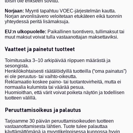
toisin ole erikseen sovittu.
Norjaan:
Myynti tapahtuu VOEC-järjestelmän kautta.
Norjan arvonlisävero veloitetaan etukäteen eikä tuonnin
yhteydessä peritä lisämaksuja.
EU:n ulkopuolelle:
Paikallinen tuontivero, tullimaksut tai
muut maksut voivat tulla vastaanottajan maksettaviksi.
Vaatteet ja painetut tuotteet
Toimitusaika 3–10 arkipäivää riippuen määrästä ja
sesongista.
Henkilökohtaisesti räätälöidyillä tuotteilla (“oma painatus”)
ei ole peruutus- tai vaihto-oikeutta.
Reklamaatio koskee paino- tai tuotantovirheitä, mutta ei
normaalia kulumista tai väärää pesua.
Huomioithan, että värit voivat poiketa näytön ja todellisen
tuotteen välillä.
Peruuttamisoikeus ja palautus
Tarjoamme 30 päivän peruuttamisoikeuden tuotteen
vastaanottamisesta lähtien. Tuote tulee palauttaa
käyttämättömänä ja myyntikelpoisessa kunnossa hyvin