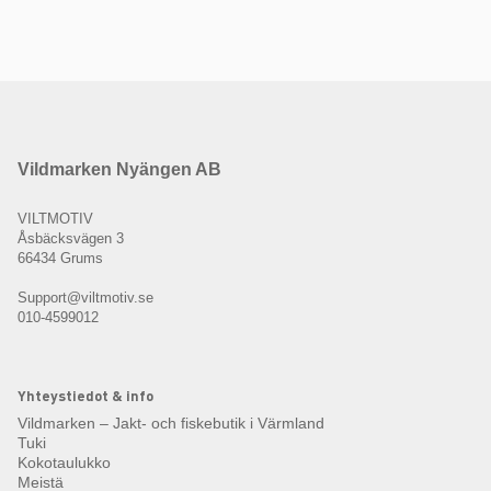
Vildmarken Nyängen AB
VILTMOTIV
Åsbäcksvägen 3
66434 Grums
Support@viltmotiv.se
010-4599012
Yhteystiedot & info
Vildmarken – Jakt- och fiskebutik i Värmland
Tuki
Kokotaulukko
Meistä