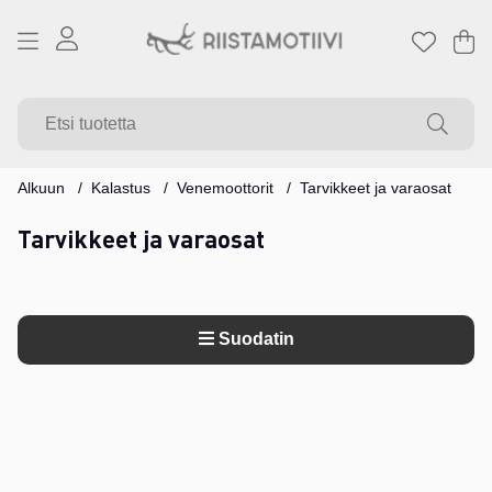
Os
Mä
.
Alkuun
Kalastus
Venemoottorit
Tarvikkeet ja varaosat
Tarvikkeet ja varaosat
Suodatin
Tuotteet