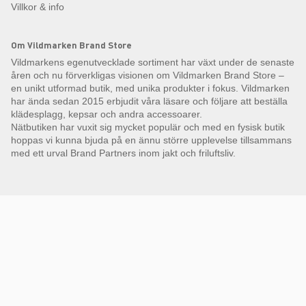
Villkor & info
Om Vildmarken Brand Store
Vildmarkens egenutvecklade sortiment har växt under de senaste
åren och nu förverkligas visionen om Vildmarken Brand Store –
en unikt utformad butik, med unika produkter i fokus. Vildmarken
har ända sedan 2015 erbjudit våra läsare och följare att beställa
klädesplagg, kepsar och andra accessoarer.
Nätbutiken har vuxit sig mycket populär och med en fysisk butik
hoppas vi kunna bjuda på en ännu större upplevelse tillsammans
med ett urval Brand Partners inom jakt och friluftsliv.
Få Magasin Vildmarken direkt till din e-post!*
E-
postadress