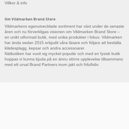
Villkor & info
Om Vildmarken Brand Store
Vildmarkens egenutvecklade sortiment har växt under de senaste
åren och nu förverkligas visionen om Vildmarken Brand Store –
en unikt utformad butik, med unika produkter i fokus. Vildmarken
har ända sedan 2015 erbjudit våra läsare och följare att beställa
klädesplagg, kepsar och andra accessoarer.
Nätbutiken har vuxit sig mycket populär och med en fysisk butik
hoppas vi kunna bjuda på en ännu större upplevelse tillsammans
med ett urval Brand Partners inom jakt och friluftsliv.
Få Magasin Vildmarken direkt till din e-post!*
E-
postadress