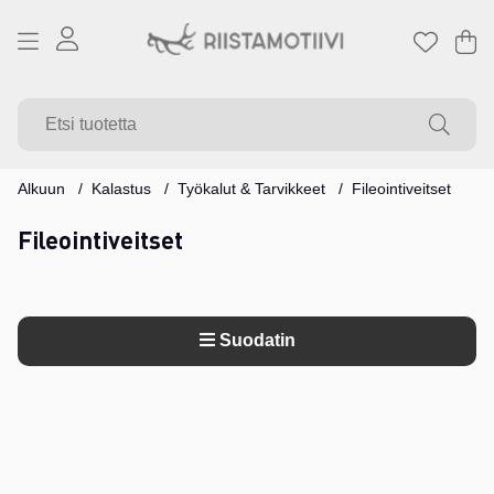
Os
Mä
.
Alkuun
Kalastus
Työkalut & Tarvikkeet
Fileointiveitset
Fileointiveitset
Suodatin
Tuotteet