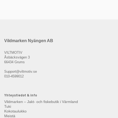
Vildmarken Nyängen AB
VILTMOTIV
Åsbäcksvägen 3
66434 Grums
Support@viltmotiv.se
010-4599012
Yhteystiedot & info
Vildmarken – Jakt- och fiskebutik i Värmland
Tuki
Kokotaulukko
Meistä