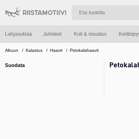
Lahjasuklaa
Julisteet
Koti & sisustus
Keittiöp
Alkuun
Kalastus
Haavit
Petokalahaavit
Petokala
Suodata
Tuotteet