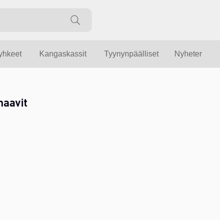
yyhkeet
Kangaskassit
Tyynynpäälliset
Nyheter
haavit