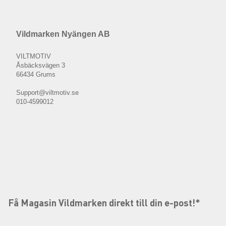
Vildmarken Nyängen AB
VILTMOTIV
Åsbäcksvägen 3
66434 Grums
Support@viltmotiv.se
010-4599012
Få Magasin Vildmarken direkt till din e-post!*
E-