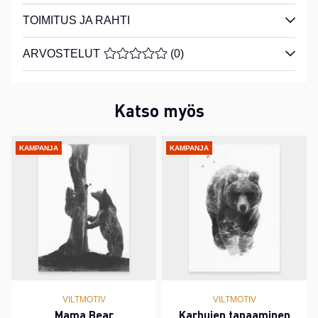
TOIMITUS JA RAHTI
ARVOSTELUT
KESKIARVOLUOKITUS 0 / 5 ARVIOIDE
(
0
)
Katso myös
KAMPANJA
KAMPANJA
VILTMOTIV
VILTMOTIV
Mama Bear
Karhujen tapaaminen