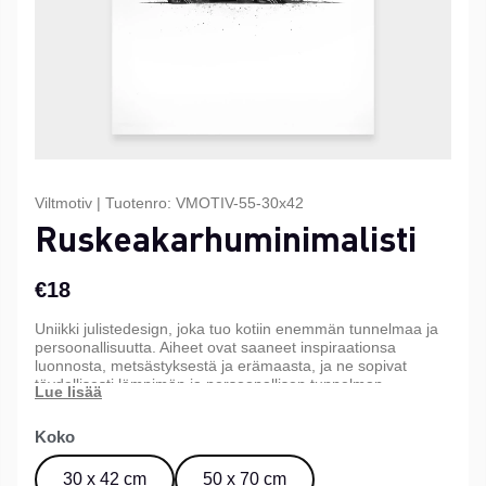
Viltmotiv
|
Tuotenro:
VMOTIV-55-30x42
Ruskeakarhuminimalisti
€18
Uniikki julistedesign, joka tuo kotiin enemmän tunnelmaa ja
persoonallisuutta. Aiheet ovat saaneet inspiraationsa
luonnosta, metsästyksestä ja erämaasta, ja ne sopivat
täydellisesti lämpimän ja persoonallisen tunnelman
luomiseen kotiin, mökille tai toimistoon. Saatavana kolmessa
eri koossa.
Koko
30 x 42 cm
50 x 70 cm