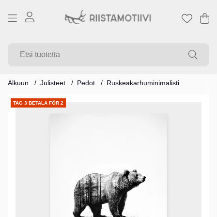
Os
Mä
.
Alkuun
Julisteet
Pedot
Ruskeakarhuminimalisti
Tuotekuvat
TAG 3 BETALA FÖR 2