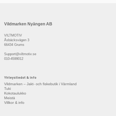
Vildmarken Nyängen AB
VILTMOTIV
Åsbäcksvägen 3
66434 Grums
Support@viltmotiv.se
010-4599012
Yhteystiedot & info
Vildmarken – Jakt- och fiskebutik i Värmland
Tuki
Kokotaulukko
Meistä
Villkor & info