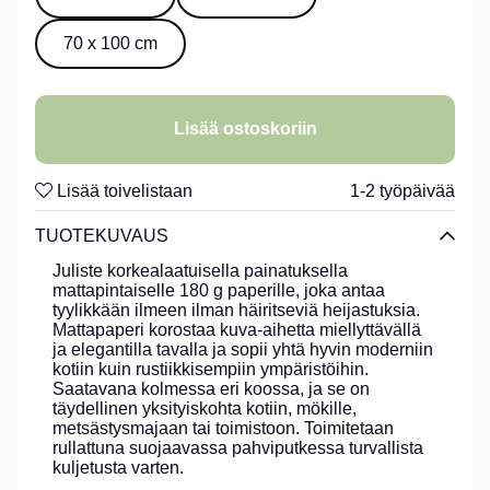
70 x 100 cm
Lisää ostoskoriin
Lisää toivelistaan
1-2 työpäivää
TUOTEKUVAUS
Juliste korkealaatuisella painatuksella
mattapintaiselle 180 g paperille, joka antaa
tyylikkään ilmeen ilman häiritseviä heijastuksia.
Mattapaperi korostaa kuva-aihetta miellyttävällä
ja elegantilla tavalla ja sopii yhtä hyvin moderniin
kotiin kuin rustiikkisempiin ympäristöihin.
Saatavana kolmessa eri koossa, ja se on
täydellinen yksityiskohta kotiin, mökille,
metsästysmajaan tai toimistoon. Toimitetaan
rullattuna suojaavassa pahviputkessa turvallista
kuljetusta varten.