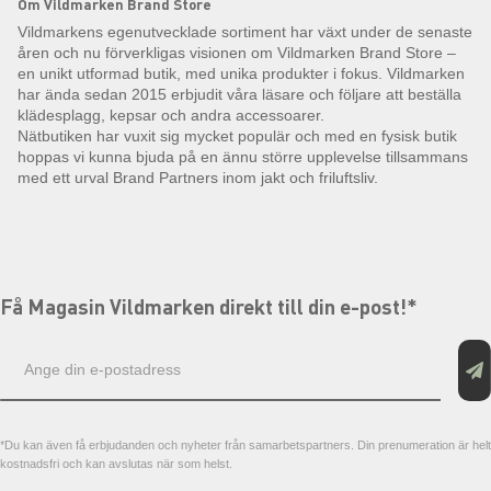
Om Vildmarken Brand Store
Vildmarkens egenutvecklade sortiment har växt under de senaste
åren och nu förverkligas visionen om Vildmarken Brand Store –
en unikt utformad butik, med unika produkter i fokus. Vildmarken
har ända sedan 2015 erbjudit våra läsare och följare att beställa
klädesplagg, kepsar och andra accessoarer.
Nätbutiken har vuxit sig mycket populär och med en fysisk butik
hoppas vi kunna bjuda på en ännu större upplevelse tillsammans
med ett urval Brand Partners inom jakt och friluftsliv.
Få Magasin Vildmarken direkt till din e-post!*
E-
postadress
*Du kan även få erbjudanden och nyheter från samarbetspartners. Din prenumeration är helt
kostnadsfri och kan avslutas när som helst.