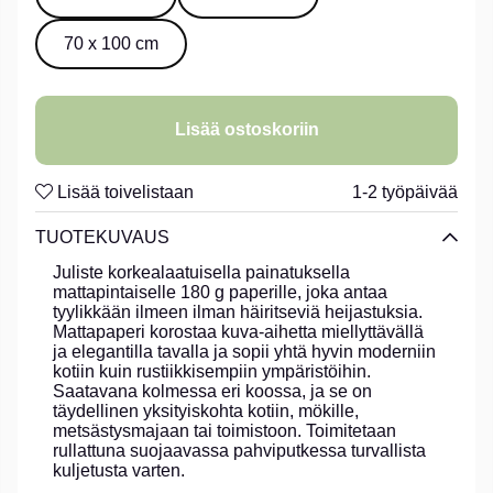
70 x 100 cm
Lisää ostoskoriin
Lisää toivelistaan
1-2 työpäivää
TUOTEKUVAUS
Juliste korkealaatuisella painatuksella
mattapintaiselle 180 g paperille, joka antaa
tyylikkään ilmeen ilman häiritseviä heijastuksia.
Mattapaperi korostaa kuva-aihetta miellyttävällä
ja elegantilla tavalla ja sopii yhtä hyvin moderniin
kotiin kuin rustiikkisempiin ympäristöihin.
Saatavana kolmessa eri koossa, ja se on
täydellinen yksityiskohta kotiin, mökille,
metsästysmajaan tai toimistoon. Toimitetaan
rullattuna suojaavassa pahviputkessa turvallista
kuljetusta varten.