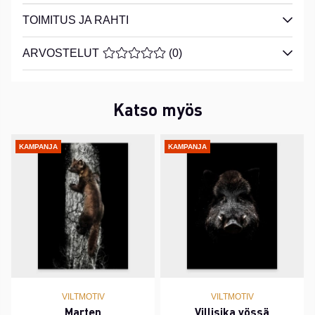
TOIMITUS JA RAHTI
ARVOSTELUT
KESKIARVOLUOKITUS 0 / 5 ARVIOIDE
(
0
)
Katso myös
KAMPANJA
KAMPANJA
VILTMOTIV
VILTMOTIV
Marten
Villisika yössä