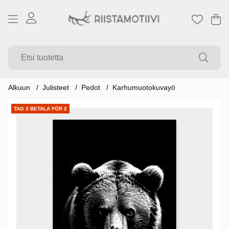
Os
Mä
.
Alkuun
Julisteet
Pedot
Karhumuotokuvayö
Tuotekuvat
TAG 3 BETALA FÖR 2