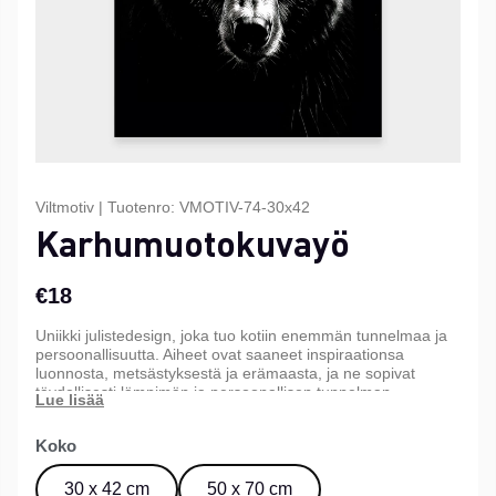
Viltmotiv
|
Tuotenro:
VMOTIV-74-30x42
Karhumuotokuvayö
€18
Uniikki julistedesign, joka tuo kotiin enemmän tunnelmaa ja
persoonallisuutta. Aiheet ovat saaneet inspiraationsa
luonnosta, metsästyksestä ja erämaasta, ja ne sopivat
täydellisesti lämpimän ja persoonallisen tunnelman
luomiseen kotiin, mökille tai toimistoon. Saatavana kolmessa
eri koossa.
Koko
30 x 42 cm
50 x 70 cm