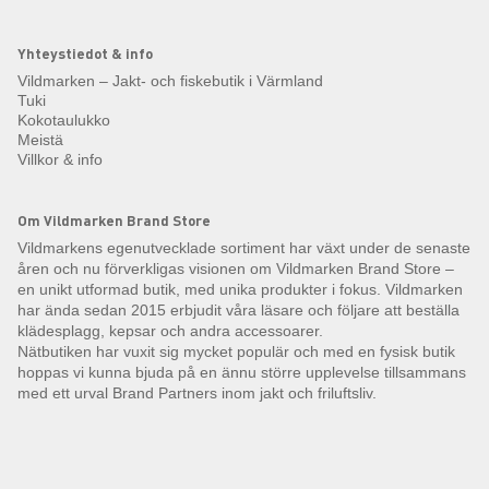
Yhteystiedot & info
Vildmarken – Jakt- och fiskebutik i Värmland
Tuki
Kokotaulukko
Meistä
Villkor & info
Om Vildmarken Brand Store
Vildmarkens egenutvecklade sortiment har växt under de senaste
åren och nu förverkligas visionen om Vildmarken Brand Store –
en unikt utformad butik, med unika produkter i fokus. Vildmarken
har ända sedan 2015 erbjudit våra läsare och följare att beställa
klädesplagg, kepsar och andra accessoarer.
Nätbutiken har vuxit sig mycket populär och med en fysisk butik
hoppas vi kunna bjuda på en ännu större upplevelse tillsammans
med ett urval Brand Partners inom jakt och friluftsliv.