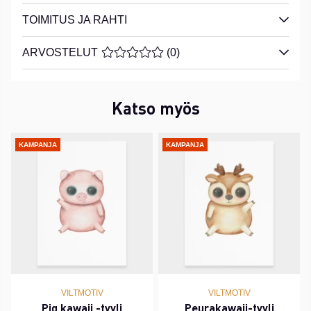
TOIMITUS JA RAHTI
ARVOSTELUT
KESKIARVOLUOKITUS 0 / 5 ARVIOIDE
(
0
)
Katso myös
KAMPANJA
KAMPANJA
VILTMOTIV
VILTMOTIV
Pig kawaii -tyyli
Peurakawaii-tyyli