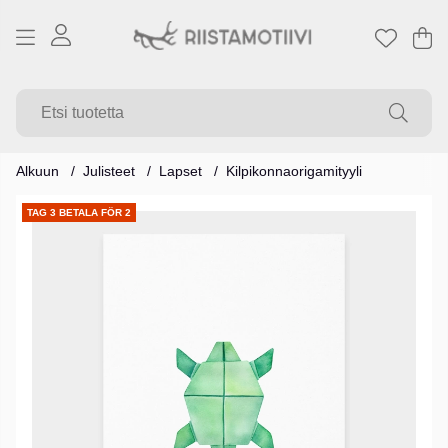
Os
Mä
.
Alkuun
Julisteet
Lapset
Kilpikonnaorigamityyli
Tuotekuvat
TAG 3 BETALA FÖR 2