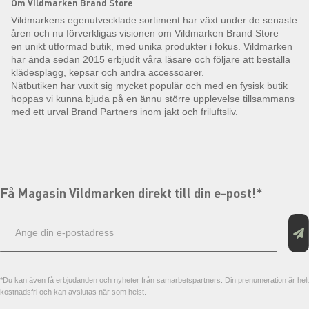
Om Vildmarken Brand Store
Vildmarkens egenutvecklade sortiment har växt under de senaste
åren och nu förverkligas visionen om Vildmarken Brand Store –
en unikt utformad butik, med unika produkter i fokus. Vildmarken
har ända sedan 2015 erbjudit våra läsare och följare att beställa
klädesplagg, kepsar och andra accessoarer.
Nätbutiken har vuxit sig mycket populär och med en fysisk butik
hoppas vi kunna bjuda på en ännu större upplevelse tillsammans
med ett urval Brand Partners inom jakt och friluftsliv.
Få Magasin Vildmarken direkt till din e-post!*
E-
postadress
*Du kan även få erbjudanden och nyheter från samarbetspartners. Din prenumeration är helt
kostnadsfri och kan avslutas när som helst.