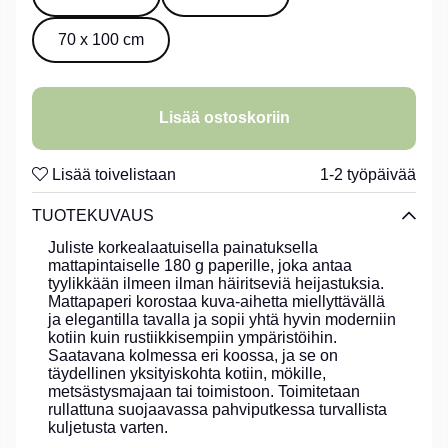
70 x 100 cm
Lisää ostoskoriin
Lisää toivelistaan
1-2 työpäivää
TUOTEKUVAUS
Juliste korkealaatuisella painatuksella
mattapintaiselle 180 g paperille, joka antaa
tyylikkään ilmeen ilman häiritseviä heijastuksia.
Mattapaperi korostaa kuva-aihetta miellyttävällä
ja elegantilla tavalla ja sopii yhtä hyvin moderniin
kotiin kuin rustiikkisempiin ympäristöihin.
Saatavana kolmessa eri koossa, ja se on
täydellinen yksityiskohta kotiin, mökille,
metsästysmajaan tai toimistoon. Toimitetaan
rullattuna suojaavassa pahviputkessa turvallista
kuljetusta varten.