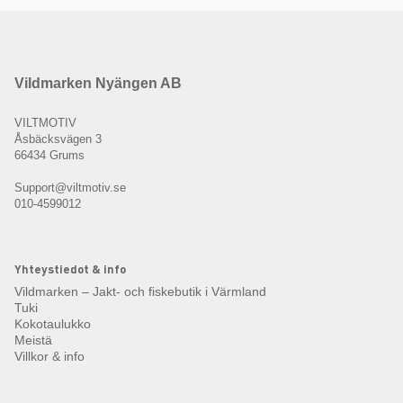
Vildmarken Nyängen AB
VILTMOTIV
Åsbäcksvägen 3
66434 Grums
Support@viltmotiv.se
010-4599012
Yhteystiedot & info
Vildmarken – Jakt- och fiskebutik i Värmland
Tuki
Kokotaulukko
Meistä
Villkor & info