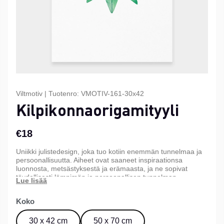
Viltmotiv
|
Tuotenro:
VMOTIV-161-30x42
Kilpikonnaorigamityyli
€18
Uniikki julistedesign, joka tuo kotiin enemmän tunnelmaa ja
persoonallisuutta. Aiheet ovat saaneet inspiraationsa
luonnosta, metsästyksestä ja erämaasta, ja ne sopivat
täydellisesti lämpimän ja persoonallisen tunnelman
luomiseen kotiin, mökille tai toimistoon. Saatavana kolmessa
eri koossa.
Koko
30 x 42 cm
50 x 70 cm