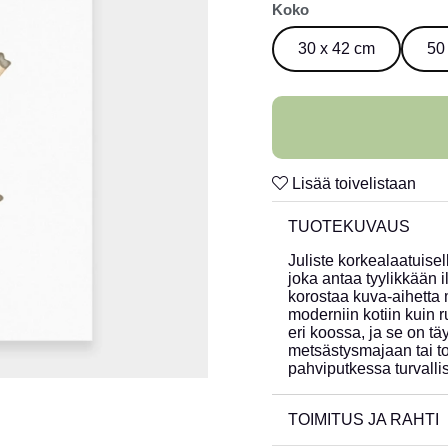
Koko
30 x 42 cm
50
Lisää toivelistaan
TUOTEKUVAUS
Juliste korkealaatuisel
joka antaa tyylikkään 
korostaa kuva-aihetta mi
moderniin kotiin kuin 
eri koossa, ja se on täy
metsästysmajaan tai to
pahviputkessa turvallis
TOIMITUS JA RAHTI