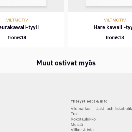
VILTMOTIV
VILTMOTIV
eurakawaii-tyyli
Hare kawaii -tyy
from€18
from€18
Muut ostivat myös
Yhteystiedot & info
Vildmarken – Jakt- och fiskebuti
Tuki
Kokotaulukko
Meistä
Villkor & info