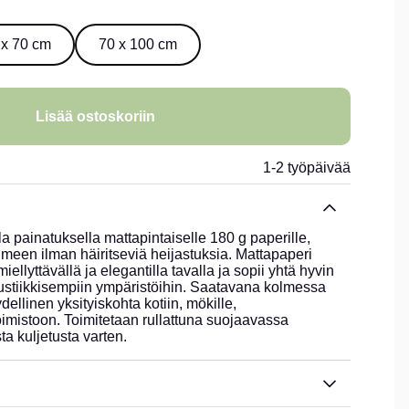
 x 70 cm
70 x 100 cm
Lisää ostoskoriin
1-2 työpäivää
la painatuksella mattapintaiselle 180 g paperille,
ilmeen ilman häiritseviä heijastuksia. Mattapaperi
ellyttävällä ja elegantilla tavalla ja sopii yhtä hyvin
rustiikkisempiin ympäristöihin. Saatavana kolmessa
dellinen yksityiskohta kotiin, mökille,
imistoon. Toimitetaan rullattuna suojaavassa
ta kuljetusta varten.