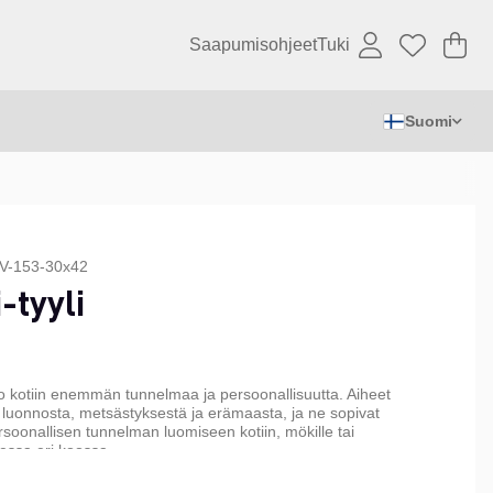
Saapumisohjeet
Tuki
Os
Mä
.
Suomi
V-153-30x42
-tyyli
tuo kotiin enemmän tunnelmaa ja persoonallisuutta. Aiheet
 luonnosta, metsästyksestä ja erämaasta, ja ne sopivat
rsoonallisen tunnelman luomiseen kotiin, mökille tai
essa eri koossa.