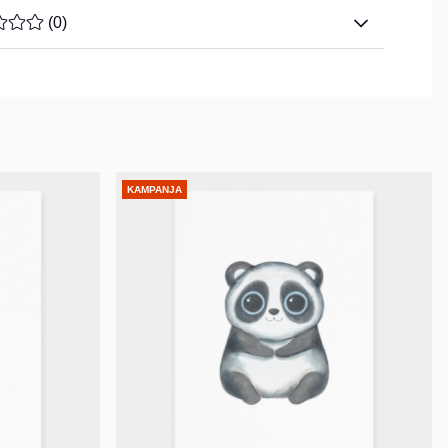
ARVOLUOKITUS 0 / 5 ARVIOIDEN MÄÄRÄ 0
(
0
)
KAMPANJA