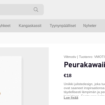
yyhkeet
Kangaskassit
Tyynynpäälliset
Nyheter
Viltmotiv
|
Tuotenro:
VMOTI
Peurakawaii
€18
Uniikki julistedesign, joka 
ovat saaneet inspiraationsa
täydellisesti lämpimän ja pe
toimistoon. Saatavana kolm