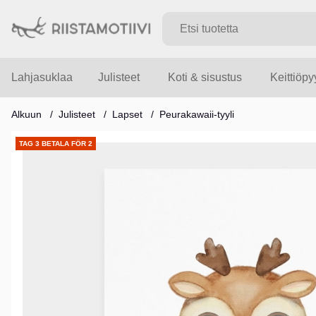
Lahjasuklaa
Julisteet
Koti & sisustus
Keittiöp
Alkuun
Julisteet
Lapset
Peurakawaii-tyyli
Tuotekuvat
TAG 3 BETALA FÖR 2