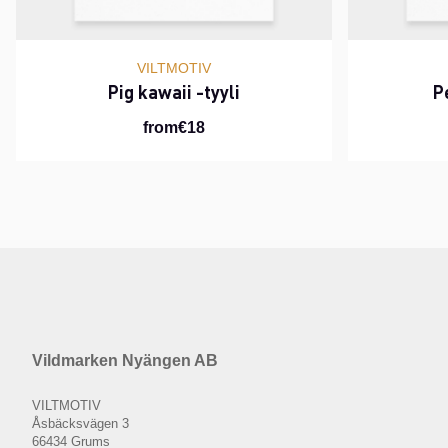
VILTMOTIV
Pig kawaii -tyyli
P
from€18
Vildmarken Nyängen AB
VILTMOTIV
Åsbäcksvägen 3
66434 Grums