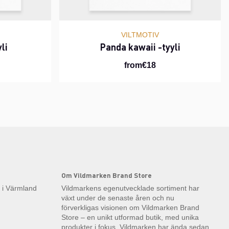
VILTMOTIV
li
Panda kawaii -tyyli
from€18
Om Vildmarken Brand Store
k i Värmland
Vildmarkens egenutvecklade sortiment har
växt under de senaste åren och nu
förverkligas visionen om Vildmarken Brand
Store – en unikt utformad butik, med unika
produkter i fokus. Vildmarken har ända sedan