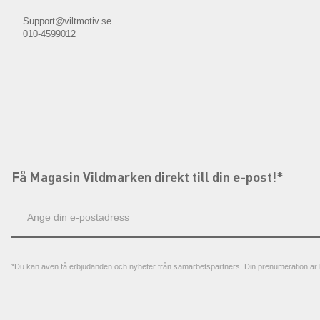
Support@viltmotiv.se
010-4599012
Få Magasin Vildmarken direkt till din e-post!*
E-
postadress
*Du kan även få erbjudanden och nyheter från samarbetspartners. Din prenumeration är h