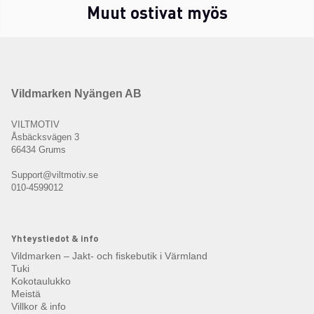
Muut ostivat myös
Vildmarken Nyängen AB
VILTMOTIV
Åsbäcksvägen 3
66434 Grums
Support@viltmotiv.se
010-4599012
Yhteystiedot & info
Vildmarken – Jakt- och fiskebutik i Värmland
Tuki
Kokotaulukko
Meistä
Villkor & info