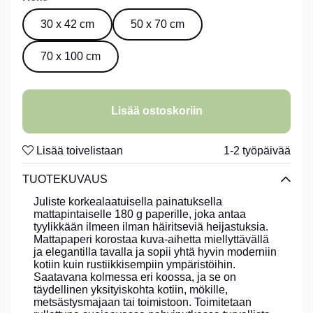
30 x 42 cm
50 x 70 cm
70 x 100 cm
Lisää ostoskoriin
Lisää toivelistaan
1-2 työpäivää
TUOTEKUVAUS
Juliste korkealaatuisella painatuksella
mattapintaiselle 180 g paperille, joka antaa
tyylikkään ilmeen ilman häiritseviä heijastuksia.
Mattapaperi korostaa kuva-aihetta miellyttävällä
ja elegantilla tavalla ja sopii yhtä hyvin moderniin
kotiin kuin rustiikkisempiin ympäristöihin.
Saatavana kolmessa eri koossa, ja se on
täydellinen yksityiskohta kotiin, mökille,
metsästysmajaan tai toimistoon. Toimitetaan