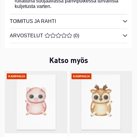
rullattuna suojaavassa pahviputkessa turvallista
kuljetusta varten.
TOIMITUS JA RAHTI
ARVOSTELUT
KESKIARVOLUOKITUS 0 / 5 ARVIOIDE
(
0
)
Katso myös
KAMPANJA
KAMPANJA