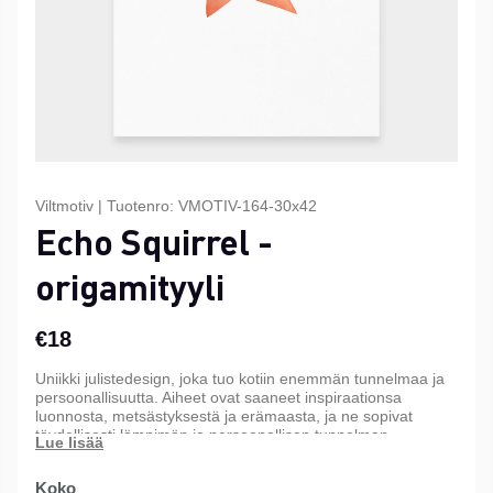
Viltmotiv
|
Tuotenro:
VMOTIV-164-30x42
Echo Squirrel -
origamityyli
€18
Uniikki julistedesign, joka tuo kotiin enemmän tunnelmaa ja
persoonallisuutta. Aiheet ovat saaneet inspiraationsa
luonnosta, metsästyksestä ja erämaasta, ja ne sopivat
täydellisesti lämpimän ja persoonallisen tunnelman
luomiseen kotiin, mökille tai toimistoon. Saatavana kolmessa
eri koossa.
Koko