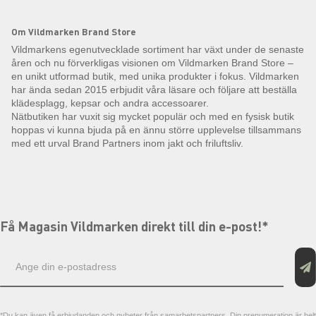
Om Vildmarken Brand Store
Vildmarkens egenutvecklade sortiment har växt under de senaste
åren och nu förverkligas visionen om Vildmarken Brand Store –
en unikt utformad butik, med unika produkter i fokus. Vildmarken
har ända sedan 2015 erbjudit våra läsare och följare att beställa
klädesplagg, kepsar och andra accessoarer.
Nätbutiken har vuxit sig mycket populär och med en fysisk butik
hoppas vi kunna bjuda på en ännu större upplevelse tillsammans
med ett urval Brand Partners inom jakt och friluftsliv.
Få Magasin Vildmarken direkt till din e-post!*
E-
postadress
*Du kan även få erbjudanden och nyheter från samarbetspartners. Din prenumeration är helt