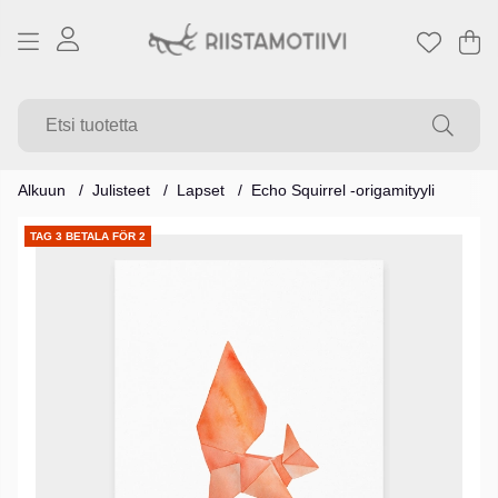
Os
Mä
.
Alkuun
Julisteet
Lapset
Echo Squirrel -origamityyli
Tuotekuvat
TAG 3 BETALA FÖR 2