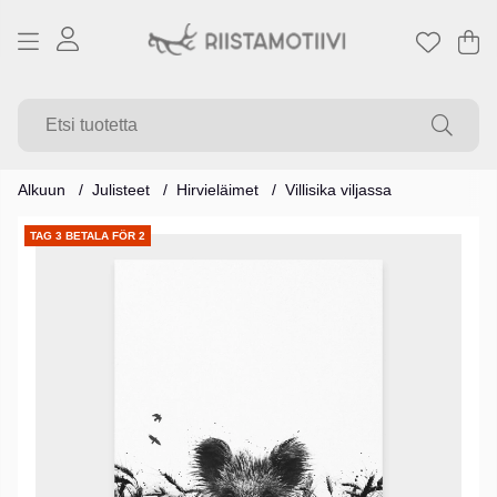
Os
Mä
.
Alkuun
Julisteet
Hirvieläimet
Villisika viljassa
Tuotekuvat
TAG 3 BETALA FÖR 2