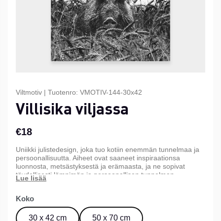
Viltmotiv
|
Tuotenro:
VMOTIV-144-30x42
Villisika viljassa
€18
Uniikki julistedesign, joka tuo kotiin enemmän tunnelmaa ja
persoonallisuutta. Aiheet ovat saaneet inspiraationsa
luonnosta, metsästyksestä ja erämaasta, ja ne sopivat
täydellisesti lämpimän ja persoonallisen tunnelman
luomiseen kotiin, mökille tai toimistoon. Saatavana kolmessa
eri koossa.
Koko
30 x 42 cm
50 x 70 cm