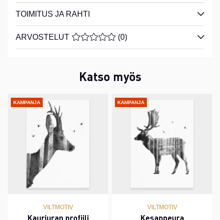
TOIMITUS JA RAHTI
ARVOSTELUT
KESKIARVOLUOKITUS 0 / 5 ARVIOIDE
(
0
)
Katso myös
KAMPANJA
KAMPANJA
VILTMOTIV
VILTMOTIV
Kauriuran profiili
Kesanpeura