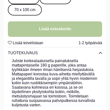
70 x 100 cm
Lisää ostoskoriin
Lisää toivelistaan
1-2 työpäivää
TUOTEKUVAUS
Juliste korkealaatuisella painatuksella
mattapintaiselle 180 g paperille, joka antaa
tyylikkään ilmeen ilman häiritseviä heijastuksia.
Mattapaperi korostaa kuva-aihetta miellyttävällä
ja elegantilla tavalla ja sopii yhtä hyvin moderniin
kotiin kuin rustiikkisempiin ympäristöihin.
Saatavana kolmessa eri koossa, ja se on
täydellinen yksityiskohta kotiin, mökille,
metsästysmajaan tai toimistoon. Toimitetaan
rullattuna suojaavassa pahviputkessa turvallista
kuljetusta varten.