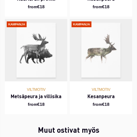
from€18
from€18
KAMPANJA
KAMPANJA
VILTMOTIV
VILTMOTIV
Metsäpeura ja villisika
Kesanpeura
from€18
from€18
Muut ostivat myös