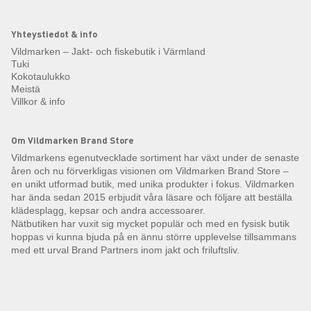
Yhteystiedot & info
Vildmarken – Jakt- och fiskebutik i Värmland
Tuki
Kokotaulukko
Meistä
Villkor & info
Om Vildmarken Brand Store
Vildmarkens egenutvecklade sortiment har växt under de senaste
åren och nu förverkligas visionen om Vildmarken Brand Store –
en unikt utformad butik, med unika produkter i fokus. Vildmarken
har ända sedan 2015 erbjudit våra läsare och följare att beställa
klädesplagg, kepsar och andra accessoarer.
Nätbutiken har vuxit sig mycket populär och med en fysisk butik
hoppas vi kunna bjuda på en ännu större upplevelse tillsammans
med ett urval Brand Partners inom jakt och friluftsliv.