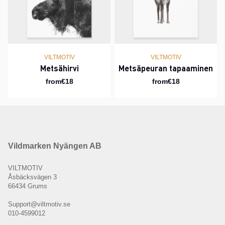
VILTMOTIV
VILTMOTIV
Metsähirvi
Metsäpeuran tapaaminen
from€18
from€18
Vildmarken Nyängen AB
VILTMOTIV
Åsbäcksvägen 3
66434 Grums
Support@viltmotiv.se
010-4599012