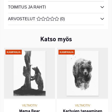
TOIMITUS JA RAHTI
ARVOSTELUT
KESKIARVOLUOKITUS 0 / 5 ARVIOIDE
(
0
)
Katso myös
KAMPANJA
KAMPANJA
VILTMOTIV
VILTMOTIV
Mama Bear
Karhujen tapaaminen