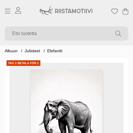
Os
Mä
.
Alkuun
Julisteet
Elefantti
Tuotekuvat
TAG 3 BETALA FÖR 2