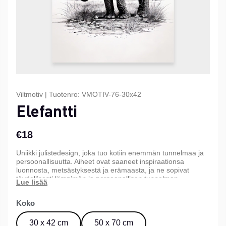
Viltmotiv
|
Tuotenro:
VMOTIV-76-30x42
Elefantti
€18
Uniikki julistedesign, joka tuo kotiin enemmän tunnelmaa ja
persoonallisuutta. Aiheet ovat saaneet inspiraationsa
luonnosta, metsästyksestä ja erämaasta, ja ne sopivat
täydellisesti lämpimän ja persoonallisen tunnelman
luomiseen kotiin, mökille tai toimistoon. Saatavana kolmessa
eri koossa.
Koko
30 x 42 cm
50 x 70 cm