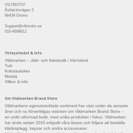
VILTMOTIV
Åsbäcksvägen 3
66434 Grums
Support@viltmotiv.se
010-4599012
Yhteystiedot & info
Vildmarken – Jakt- och fiskebutik i Värmland
Tuki
Kokotaulukko
Meistä
Villkor & info
Om Vildmarken Brand Store
Vildmarkens egenutvecklade sortiment har växt under de senaste
åren och nu förverkligas visionen om Vildmarken Brand Store –
en unikt utformad butik, med unika produkter i fokus. Vildmarken
har ända sedan 2015 erbjudit våra läsare och följare att beställa
klädesplagg, kepsar och andra accessoarer.