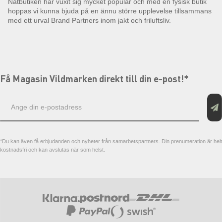
Nätbutiken har vuxit sig mycket populär och med en fysisk butik
hoppas vi kunna bjuda på en ännu större upplevelse tillsammans
med ett urval Brand Partners inom jakt och friluftsliv.
Få Magasin Vildmarken direkt till din e-post!*
E-
postadress
*Du kan även få erbjudanden och nyheter från samarbetspartners. Din prenumeration är helt
kostnadsfri och kan avslutas när som helst.