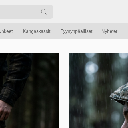
yyhkeet
Kangaskassit
Tyynynpäälliset
Nyheter