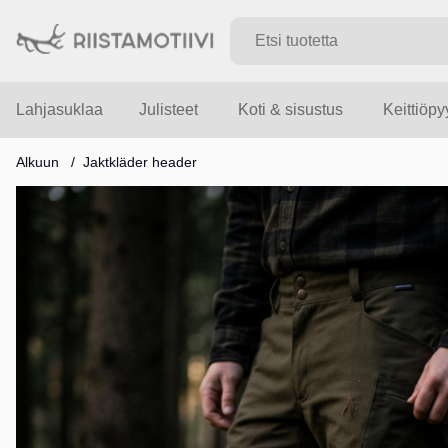
Lahjasuklaa
Julisteet
Koti & sisustus
Keittiöp
Alkuun
Jaktkläder header