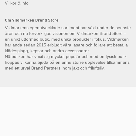
Villkor & info
Om Vildmarken Brand Store
Vildmarkens egenutvecklade sortiment har växt under de senaste
åren och nu förverkligas visionen om Vildmarken Brand Store –
en unikt utformad butik, med unika produkter i fokus. Vildmarken
har ända sedan 2015 erbjudit våra läsare och följare att beställa
klädesplagg, kepsar och andra accessoarer.
Nätbutiken har vuxit sig mycket populär och med en fysisk butik
hoppas vi kunna bjuda på en ännu större upplevelse tillsammans
med ett urval Brand Partners inom jakt och friluftsliv.
Få Magasin Vildmarken direkt till din e-post!*
E-
postadress