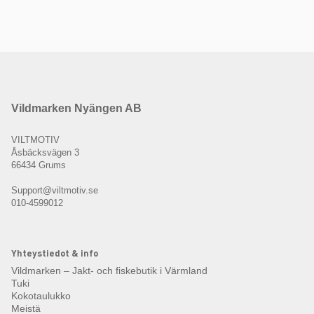
Vildmarken Nyängen AB
VILTMOTIV
Åsbäcksvägen 3
66434 Grums
Support@viltmotiv.se
010-4599012
Yhteystiedot & info
Vildmarken – Jakt- och fiskebutik i Värmland
Tuki
Kokotaulukko
Meistä