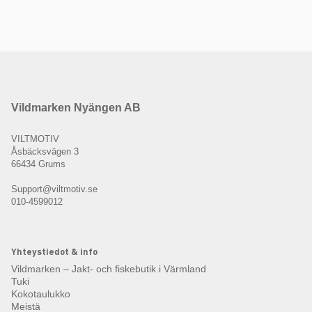
Vildmarken Nyängen AB
VILTMOTIV
Åsbäcksvägen 3
66434 Grums
Support@viltmotiv.se
010-4599012
Yhteystiedot & info
Vildmarken – Jakt- och fiskebutik i Värmland
Tuki
Kokotaulukko
Meistä