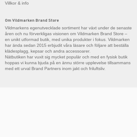
Villkor & info
Om Vildmarken Brand Store
Vildmarkens egenutvecklade sortiment har växt under de senaste
åren och nu förverkligas visionen om Vildmarken Brand Store –
en unikt utformad butik, med unika produkter i fokus. Vildmarken
har ända sedan 2015 erbjudit våra läsare och följare att beställa
klädesplagg, kepsar och andra accessoarer.
Nätbutiken har vuxit sig mycket populär och med en fysisk butik
hoppas vi kunna bjuda på en ännu större upplevelse tillsammans
med ett urval Brand Partners inom jakt och friluftsliv.
Få Magasin Vildmarken direkt till din e-post!*
E-
postadress