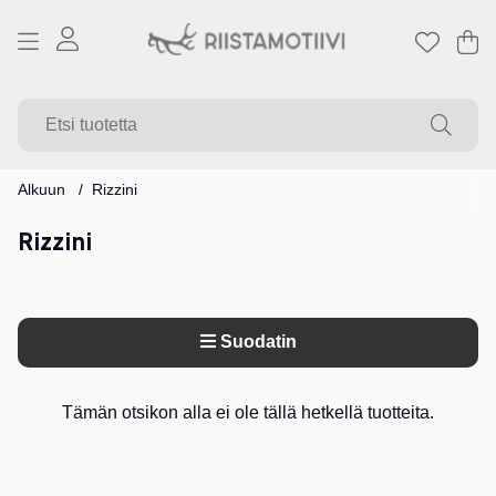
Os
Mä
.
Alkuun
Rizzini
Rizzini
Suodatin
Tuotteet
Tämän otsikon alla ei ole tällä hetkellä tuotteita.