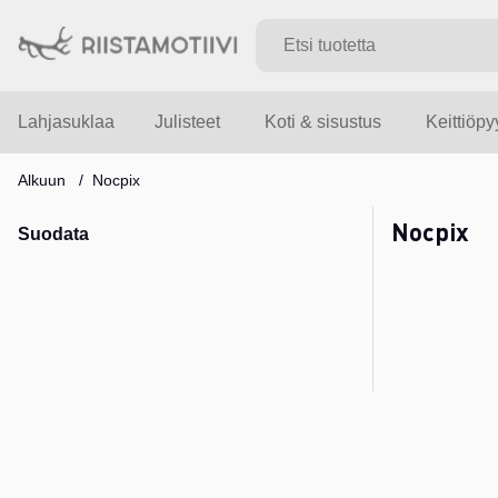
Lahjasuklaa
Julisteet
Koti & sisustus
Keittiöp
Alkuun
Nocpix
Nocpix
Suodata
Tuotteet