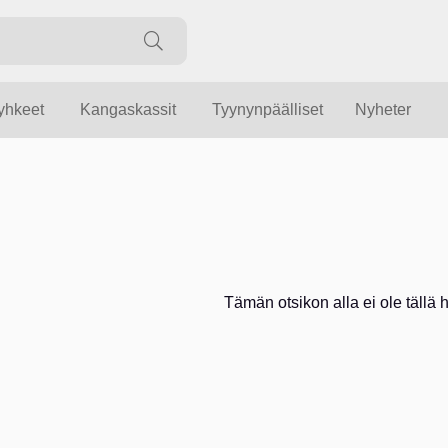
yyhkeet
Kangaskassit
Tyynynpäälliset
Nyheter
Tämän otsikon alla ei ole tällä he