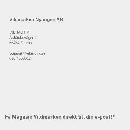
Vildmarken Nyängen AB
VILTMOTIV
Åsbäcksvägen 3
66434 Grums
Support@viltmotiv.se
010-4599012
Få Magasin Vildmarken direkt till din e-post!*
E-