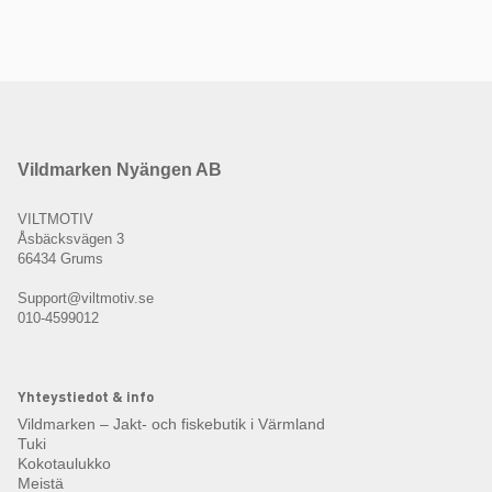
Vildmarken Nyängen AB
VILTMOTIV
Åsbäcksvägen 3
66434 Grums
Support@viltmotiv.se
010-4599012
Yhteystiedot & info
Vildmarken – Jakt- och fiskebutik i Värmland
Tuki
Kokotaulukko
Meistä