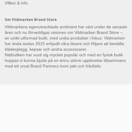
Villkor & info
Om Vildmarken Brand Store
Vildmarkens egenutvecklade sortiment har växt under de senaste
åren och nu förverkligas visionen om Vildmarken Brand Store –
en unikt utformad butik, med unika produkter i fokus. Vildmarken
har ända sedan 2015 erbjudit våra läsare och följare att beställa
klädesplagg, kepsar och andra accessoarer.
Nätbutiken har vuxit sig mycket populär och med en fysisk butik
hoppas vi kunna bjuda på en ännu större upplevelse tillsammans
med ett urval Brand Partners inom jakt och friluftsliv.
Få Magasin Vildmarken direkt till din e-post!*
E-
postadress