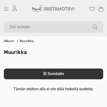
Os
Mä
.
Alkuun
Muurikka
Muurikka
Suodatin
Tuotteet
Tämän otsikon alla ei ole tällä hetkellä tuotteita.