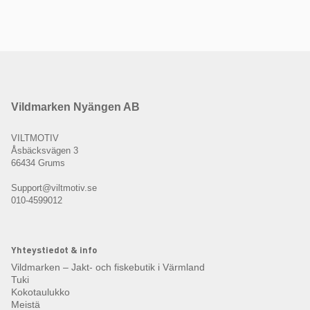
Vildmarken Nyängen AB
VILTMOTIV
Åsbäcksvägen 3
66434 Grums
Support@viltmotiv.se
010-4599012
Yhteystiedot & info
Vildmarken – Jakt- och fiskebutik i Värmland
Tuki
Kokotaulukko
Meistä