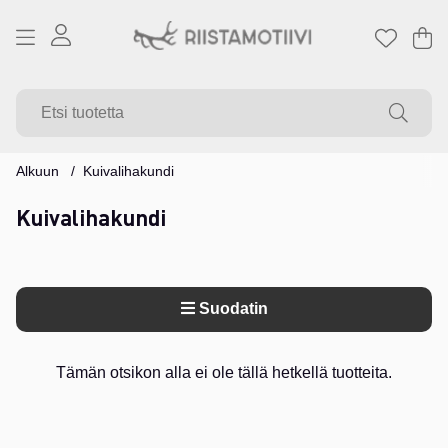
Os
Mä
.
Alkuun
Kuivalihakundi
Kuivalihakundi
Suodatin
Tuotteet
Tämän otsikon alla ei ole tällä hetkellä tuotteita.