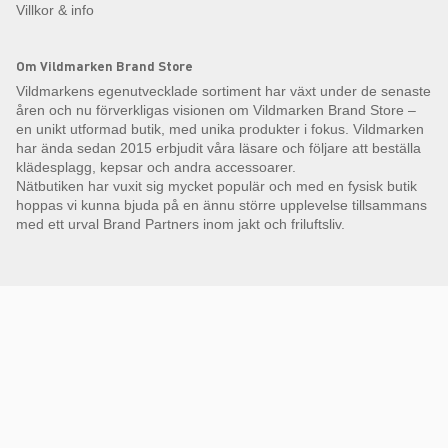
Villkor & info
Om Vildmarken Brand Store
Vildmarkens egenutvecklade sortiment har växt under de senaste
åren och nu förverkligas visionen om Vildmarken Brand Store –
en unikt utformad butik, med unika produkter i fokus. Vildmarken
har ända sedan 2015 erbjudit våra läsare och följare att beställa
klädesplagg, kepsar och andra accessoarer.
Nätbutiken har vuxit sig mycket populär och med en fysisk butik
hoppas vi kunna bjuda på en ännu större upplevelse tillsammans
med ett urval Brand Partners inom jakt och friluftsliv.
Få Magasin Vildmarken direkt till din e-post!*
E-
postadress