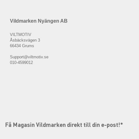
Vildmarken Nyängen AB
VILTMOTIV
Åsbäcksvägen 3
66434 Grums
Support@viltmotiv.se
010-4599012
Få Magasin Vildmarken direkt till din e-post!*
E-