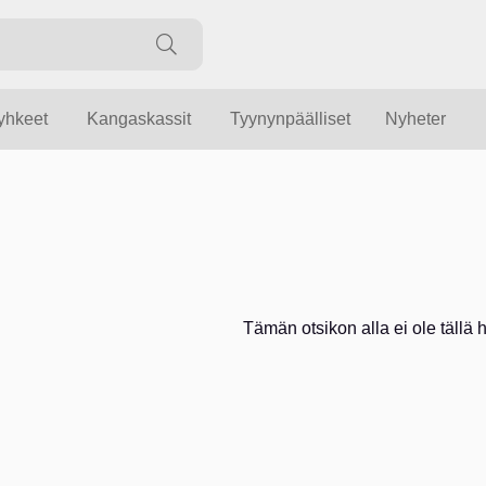
yyhkeet
Kangaskassit
Tyynynpäälliset
Nyheter
Tämän otsikon alla ei ole tällä he