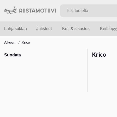
Lahjasuklaa
Julisteet
Koti & sisustus
Keittiöp
Alkuun
Krico
Krico
Suodata
Tuotteet