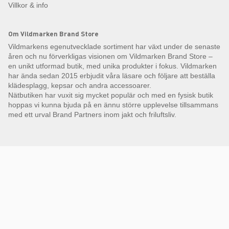
Villkor & info
Om Vildmarken Brand Store
Vildmarkens egenutvecklade sortiment har växt under de senaste
åren och nu förverkligas visionen om Vildmarken Brand Store –
en unikt utformad butik, med unika produkter i fokus. Vildmarken
har ända sedan 2015 erbjudit våra läsare och följare att beställa
klädesplagg, kepsar och andra accessoarer.
Nätbutiken har vuxit sig mycket populär och med en fysisk butik
hoppas vi kunna bjuda på en ännu större upplevelse tillsammans
med ett urval Brand Partners inom jakt och friluftsliv.
Få Magasin Vildmarken direkt till din e-post!*
E-
postadress