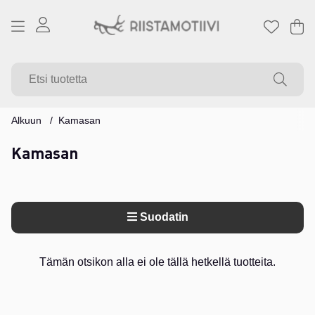
Os
Mä
.
Alkuun
Kamasan
Kamasan
Suodatin
Tuotteet
Tämän otsikon alla ei ole tällä hetkellä tuotteita.