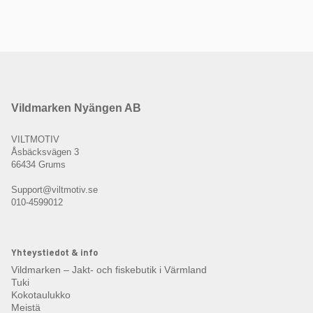
Vildmarken Nyängen AB
VILTMOTIV
Åsbäcksvägen 3
66434 Grums
Support@viltmotiv.se
010-4599012
Yhteystiedot & info
Vildmarken – Jakt- och fiskebutik i Värmland
Tuki
Kokotaulukko
Meistä